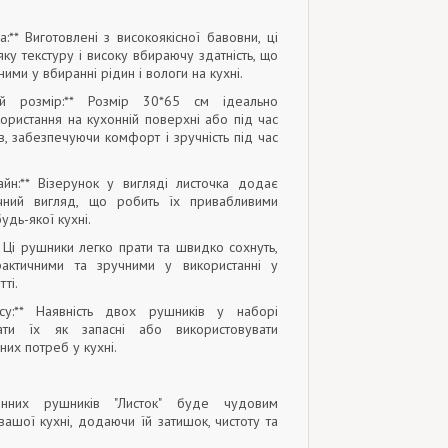
а:** Виготовлені з високоякісної бавовни, ці
ку текстуру і високу вбираючу здатність, що
ими у вбиранні рідин і вологи на кухні.
ний розмір:** Розмір 30*65 см ідеально
ористання на кухонній поверхні або під час
в, забезпечуючи комфорт і зручність під час
зайн:** Візерунок у вигляді листочка додає
чний вигляд, що робить їх привабливими
удь-якої кухні.
** Ці рушники легко прати та швидко сохнуть,
актичними та зручними у використанні у
ті.
асу:** Наявність двох рушників у наборі
ати їх як запасні або використовувати
них потреб у кухні.
нних рушників "Листок" буде чудовим
ашої кухні, додаючи їй затишок, чистоту та