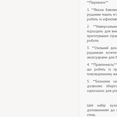
**Переваги:**
1. **Якісна бавовн
рушники мають м'я
робить їх ефективн
2. **Універсаль
підходить для вик
приготування стра
роботи.
3. **Стильний ди
рушникам естети
аксесуарами для б
4. **Практичність:
що робить їх пр
повсякденному жит
5. **Економія ч
дозволяє зберіг
одночасно для різ
Цей набір кухо
доповненням до в
стиль.