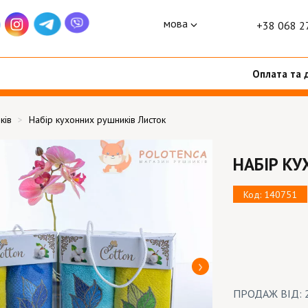
мова
+38 068 2
Оплата та 
ків
Набір кухонних рушників Листок
НАБІР К
Код: 140751
ПРОДАЖ ВІД: 