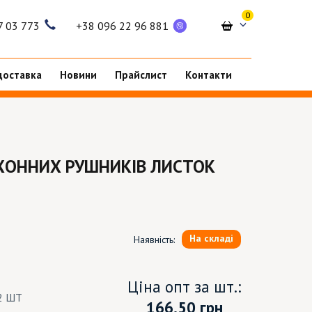
0
7 03 773
+38 096 22 96 881
доставка
Новини
Прайслист
Контакти
УХОННИХ РУШНИКІВ ЛИСТОК
На складі
Наявність:
Ціна опт за шт.:
2 ШТ
166.50
грн