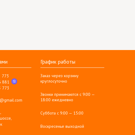
ами
График работы
Заказ через корзину
3 773
круглосуточно
6 881
3 773
Звонки принимаются с 9:00 —
18:00 ежедневно
g@gmail.com
,
Суббота с 9:00 — 15:00
шоссе,
к
Воскресенье выходной