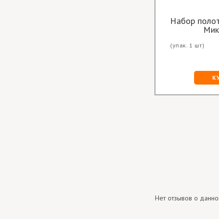
Вафельные белые полотенца
Набор полот
Мик
(упак. или
Цена опт за
(упак. 1 шт)
более шт)
шт.:
29.50 грн
КУПИТЬ
К
Нет отзывов о данно