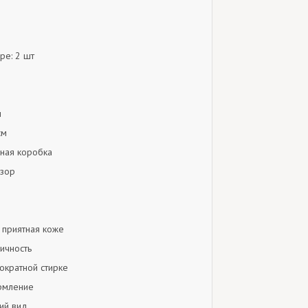
ре: 2 шт
м
см
чная коробка
узор
, приятная коже
ичность
ократной стирке
рмление
ий вид