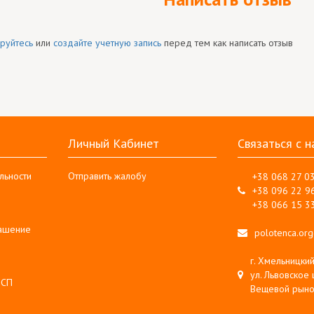
руйтесь
или
создайте учетную запись
перед тем как написать отзыв
Личный Кабинет
Связаться с н
льности
Отправить жалобу
+38 068 27 0
+38 096 22 9
+38 066 15 3
лашение
polotenca.or
г. Хмельницкий
ул. Львовское 
 СП
Вещевой рыно