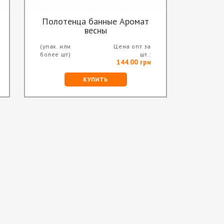
Полотенца банные Аромат
По
весны
(упак. или
Цена опт за
(упак. и
более шт)
шт.:
более ш
144.00 грн
КУПИТЬ