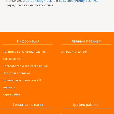
Пожалуйста
авторизируйтесь
или
создайте учетную запись
перед тем как написать отзыв
Информация
Личный Кабинет
Политика конфиденциальности
Отправить жалобу
Как заказать?
Пользовательское соглашение
Оплата и доставка
Правила и условия для СП
Контакты
Карта сайта
Связаться с нами
График работы