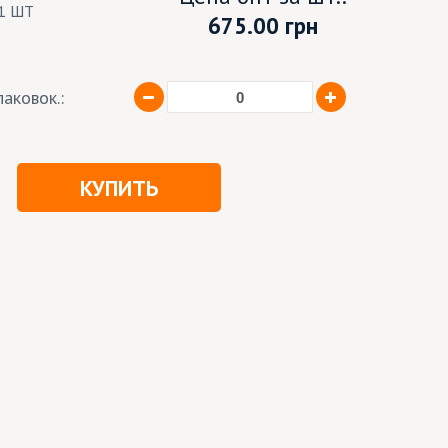
1 ШТ
675.00
грн
аковок.:
КУПИТЬ