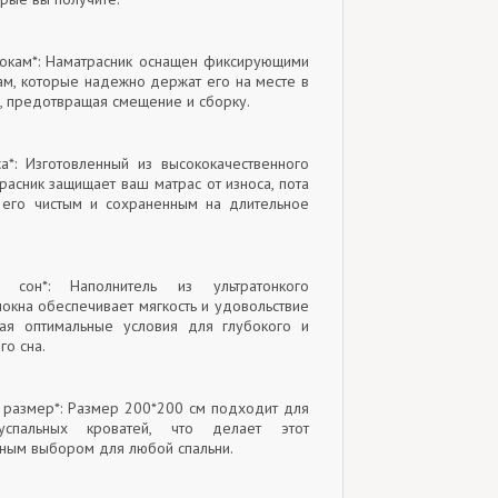
бокам*: Наматрасник оснащен фиксирующими
ам, которые надежно держат его на месте в
и, предотвращая смещение и сборку.
са*: Изготовленный из высококачественного
трасник защищает ваш матрас от износа, пота
 его чистым и сохраненным на длительное
 сон*: Наполнитель из ультратонкого
окна обеспечивает мягкость и удовольствие
вая оптимальные условия для глубокого и
го сна.
й размер*: Размер 200*200 см подходит для
успальных кроватей, что делает этот
чным выбором для любой спальни.