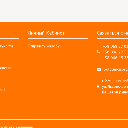
Личный Кабинет
Связаться с н
льности
Отправить жалобу
+38 068 27 0
+38 096 22 9
+38 066 15 3
лашение
polotenca.or
г. Хмельницкий
ул. Львовское 
 СП
Вещевой рыно
Все права защищены.