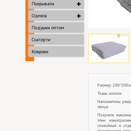
Покрывала
Одеяла
Подушки оптом
Скатерти
Коврики
Размер: 200*200с
Ткань: хлопок
Наполнитель: уль
denye
Получите максима
этим наматрасн
спокойный и отд
преимуществ, кото