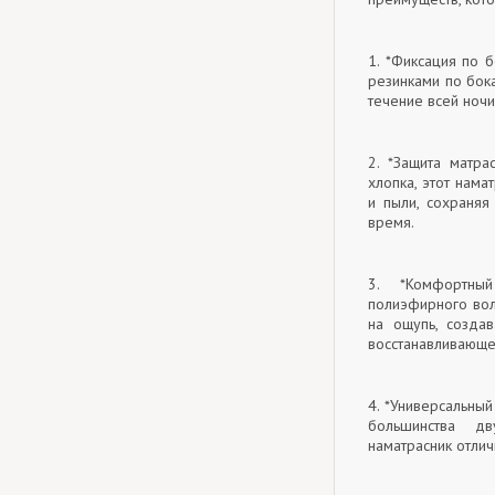
1. *Фиксация по 
резинками по бок
течение всей ноч
2. *Защита матра
хлопка, этот нама
и пыли, сохраняя
время.
3. *Комфортный
полиэфирного вол
на ощупь, созда
восстанавливающе
4. *Универсальны
большинства дв
наматрасник отли