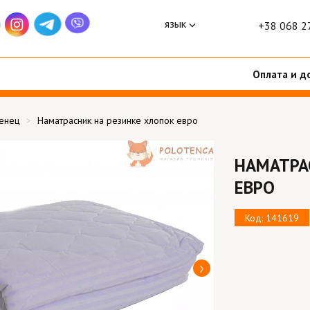
язык
+38 068 2
Оплата и д
тенец
Наматрасник на резинке хлопок евро
НАМАТРА
ЕВРО
Код: 141619