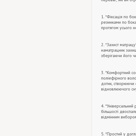
1. *Фіксація по б
резинками по боках
протягом усього н
2. *Захист матрацу
наматрацник захищ
зберігаючи його ч
3. *Комфортний со
поліефірного волок
дотик, створюючи 
відновлюючого сн
4. *Універсальний
більшості двоспал
відмінним вибором
5. *Простий у дог