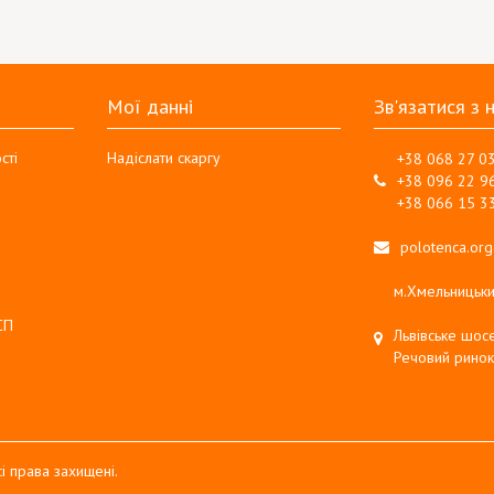
Мої данні
Зв'язатися з 
сті
Надіслати скаргу
+38 068 27 0
+38 096 22 9
+38 066 15 3
polotenca.or
м.Хмельницьки
СП
Львівське шосе
Речовий ринок
і права захищені.