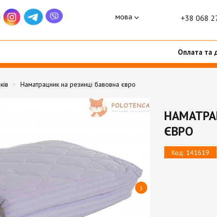
мова
+38 068 2
Оплата та 
ків
Наматрацник на резинці бавовна євро
НАМАТРА
ЄВРО
Код: 141619