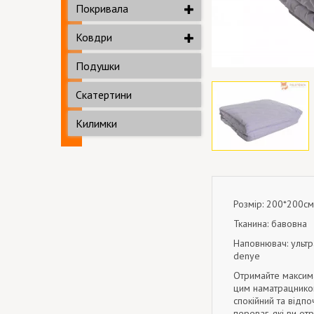
Покривала
Ковдри
Подушки
Скатертини
Килимки
Розмір: 200*200см
Тканина: бавовна
Наповнювач: ульт
denye
Отримайте максима
цим наматрацником
спокійний та відпо
переваг, які ви от