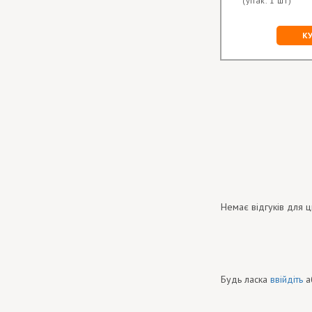
(упак. 1 шт)
К
Немає відгуків для ц
Будь ласка
ввійдіть
а