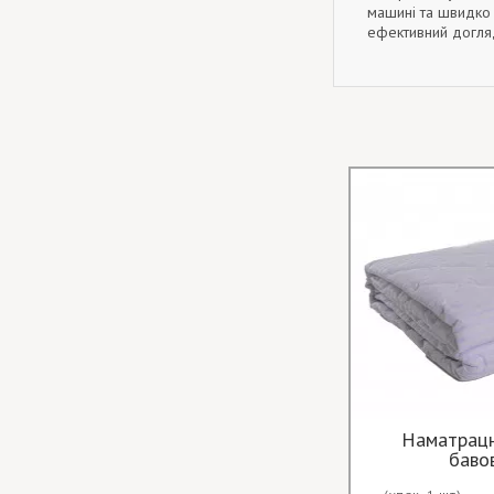
машині та швидко 
ефективний догля
Наматрацн
баво