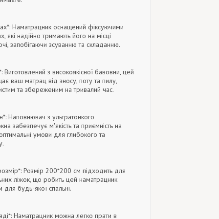
оках*: Наматрацник оснащений фіксуючими
, які надійно тримають його на місці
очі, запобігаючи зсуванню та складанню.
*: Виготовлений з високоякісної бавовни, цей
ає ваш матрац від зносу, поту та пилу,
истим та збереженим на тривалий час.
н*: Наповнювач з ультратонкого
на забезпечує м'якість та приємність на
оптимальні умови для глибокого та
у.
 розмір*: Розмір 200*200 см підходить для
ьних ліжок, що робить цей наматрацник
 для будь-якої спальні.
ляді*: Наматрацник можна легко прати в