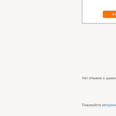
более шт)
шт.:
29.50 грн
КУПИТЬ
К
Нет отзывов о данно
Пожалуйста
авторизи