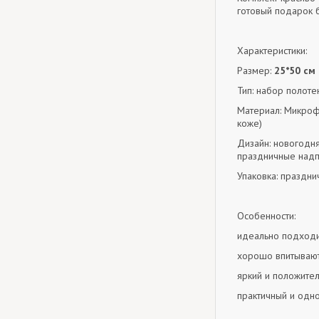
готовый подарок 
Характеристики:
Размер:
25*50 см
Тип: набор полот
Материал: Микрофи
коже)
Дизайн: новогодня
праздничные надп
Упаковка: праздни
Особенности:
идеально подходи
хорошо впитывают 
яркий и положител
практичный и одн