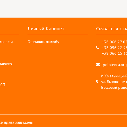
Личный Кабинет
Связаться с н
льности
Отправить жалобу
+38 068 27 0
+38 096 22 9
+38 066 15 3
лашение
polotenca.or
г. Хмельницкий
ул. Львовское 
 СП
Вещевой рыно
Все права защищены.