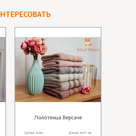
ИНТЕРЕСОВАТЬ
Полотенца Версаче
Полот
(упак. или
Цена опт за
(упак. и