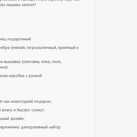
без лишних хлопот!
енец подарочный
бра (мягкий, гигроскопичный, приятный к
я вышивка (снеговик, елка, гном,
иси)
чная коробка с ручкой
т как новогодний подарок;
влагу и быстро сохнут;
ьный дизайн;
овременно декоративный набор.