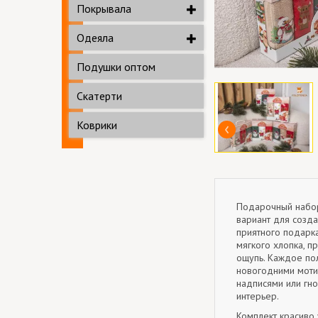
Покрывала
Одеяла
Подушки оптом
Скатерти
Коврики
Подарочный набор
вариант для созд
приятного подарка
мягкого хлопка, п
ощупь. Каждое по
новогодними моти
надписями или гно
интерьер.
Комплект красиво 