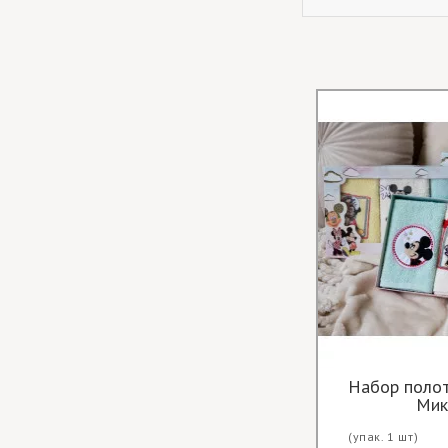
Вафельные белые полотенца
Набор полот
Мик
(упак. или
Цена опт за
(упак. 1 шт)