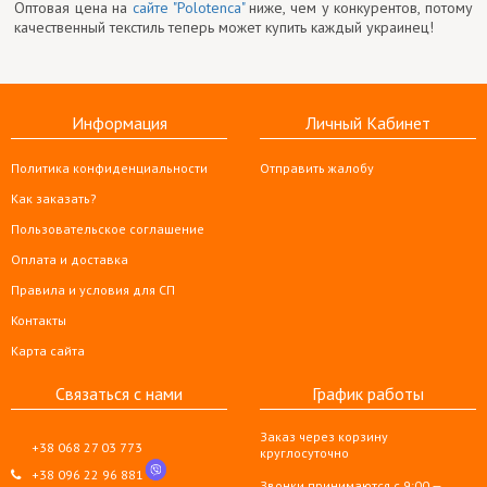
Оптовая цена на
сайте "Polotenca"
ниже, чем у конкурентов, потому
качественный текстиль теперь может купить каждый украинец!
Информация
Личный Кабинет
Политика конфиденциальности
Отправить жалобу
Как заказать?
Пользовательское соглашение
Оплата и доставка
Правила и условия для СП
Контакты
Карта сайта
Связаться с нами
График работы
Заказ через корзину
+38 068 27 03 773
круглосуточно
+38 096 22 96 881
Звонки принимаются с 9:00 —