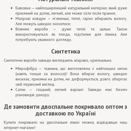
Бавовна — найпоширеніший натуральний матеріал, який дуже
приємний на дотик, легкий, але може сісти після прання;
Махрові ковдри — м'якенькі, теплі, гарно вбирають вологу.
Але можуть швидко зноситися;
Вовняні вироби — дуже теплі та щільні. Також
використовуються як пледи, підстилки для пікніка. Але
потребують уважного догляду.
Синтетика
Синтетичні вироби завжди виглядають яскраво, оригінально.
Мікрофібра — тканина, що виготовлена з найтонших ниток
(навіть тонше за волосся)! Вона вбирає вологу, швидко
висихає, приємна на дотик, не деформується, довго зберігає
свій первісний вигляд.
Сатин — гладкий, легкий варіант. Завжди має безліч
різновидів декору.
Де замовити двоспальне покривало оптом з
доставкою по Україні
Купити покривало на двоспальне ліжко можна, відвідавши наш
інтернет-магазин!