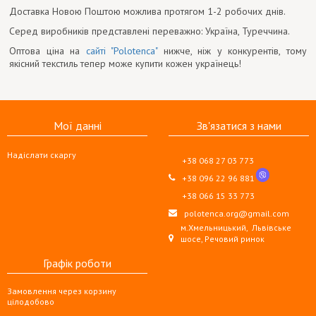
Доставка Новою Поштою можлива протягом 1-2 робочих днів.
Серед виробників представлені переважно: Україна, Туреччина.
Оптова ціна на
сайті "Polotenca"
нижче, ніж у конкурентів, тому
якісний текстиль тепер може купити кожен українець!
Мої данні
Зв'язатися з нами
Надіслати скаргу
+38 068 27 03 773
+38 096 22 96 881
+38 066 15 33 773
polotenca.org@gmail.com
м.Хмельницький,
Львівське
шосе, Речовий ринок
Графік роботи
Замовлення через корзину
цілодобово