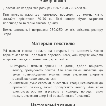
Замір ліжка
Двоспальна ковдра має розмір: 220x240 чи 200х220 см.
При вимірах ліжка до периметра простору, де можна лягти,
додайте орієнтовно 20-30 см. Тоді ковдра буде закривати
простирадло та гарно звисати донизу.
Великі двоспальні покривала: 250х250 см відповідають розміру
"євро".
Матеріал текстилю
Усі тканини можна поділити на натуральні та синтетичні. Кожен
варіант має певні недоліки та переваги. Тому, коли будете обирати
покривало на двоспальне ліжко, враховуйте:
Натуральні тканини приємні на дотик, добре вбирають
вологу, пропускають повітря. Але вони більш вибагливі до
умов прання/сушіння, можуть іноді викликати алергічні
реакції, швидше зношуються;
Синтетичні: дуже еластичні, зносостійкі, гладкі, невибагливі до
прального режиму, гарно пропускають вологу. Але вони
електризуються, не зігрівають у холодну погоду, також
можуть викликати алергічні реакції, погано “дихають”.
Натуральні тканини