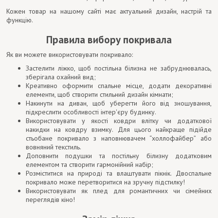
Кожен товар на нашому сайті має актуальний дизайн, настрій та
функцію.
Правила вибору покривала
Як ви можете використовувати покривало:
Застелити ліжко, щоб постільна білизна не забруднювалась,
зберігала охайний вид;
Креативно оформити спальне місце, додати декоративні
елементи, щоб створити стильний дизайн кімнати;
Накинути на диван, щоб уберегти його від зношування,
підкреслити особливості інтер'єру будинку.
Використовувати у якості ковдри влітку чи додаткової
накидки на ковдру взимку. Для цього найкраще підійде
стьобане покривало з наповнювачем “холлофайбер” або
вовняний текстиль.
Доповнити подушки та постільну білизну додатковим
елементом та створити гармонійний набір;
Розміститися на природі та влаштувати пікнік. Двоспальне
покривало може перетворитися на зручну підстилку!
Використовувати як плед для романтичних чи сімейних
переглядів кіно!