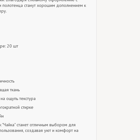
 полотенца станут хорошим дополнением к
еру.
ре: 20 шт
ичность
ащая ткань
 на ощупь текстура
огократной стирке
йн
 "Чайка" станет отличным выбором для
пользования, создавая уют и комфорт на