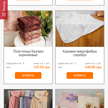
Фильтр
Полотенца Кружки
Крыжма микрофибра
коричневые
серебро
(продажа от: 6
цена за 1 шт.
(продажа от: 2
цена за 1 шт.
247.50 грн
144.00 грн
шт)
шт)
КУПИТЬ
КУПИТЬ