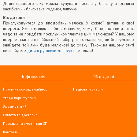
Дітям старшого віку можна купувати постільну білизну з різними
застібками - блискавка, гудзики, липучки.
Вік дитини
Прислуховуйтеся до вподобань малюка. У кожної дитини є свої
інтереси. Якщо малюк любить машинки, чому б не потішити своє
чадо та не придбати постільні комплекти з цим малюнком? У нашому
інтернет-магазині найбільший вибір різних малюнків, ви безсумнівно
знайдете, той який буде малюкові до смаку! Також на нашому сайті
ви знайдете
дитячі рушники для рук
і не тільки!
Інформація
Мої данні
Політика конфіденційності
Надіслати скаргу
Угода користувача
Як замовити?
Оплата та доставка
Правила та умови для СП
Контакти