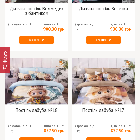
Дитяча постіль Ведмедик
Дитяча постіль Веселка
з бантиком
(продаж від: 1
ціна за 1 шт.
(продаж від: 1
ціна за 1 шт.
900.00 грн
900.00 грн
шт)
шт)
КУПИТИ
КУПИТИ
Фільтр
Постіль лабуба №18
Постіль лабуба №17
(продаж від: 1
ціна за 1 шт.
(продаж від: 1
ціна за 1 шт.
877.50 грн
877.50 грн
шт)
шт)