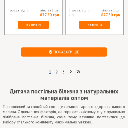
(продаж від: 1
ціна за 1 шт.
(продаж від: 1
ціна за 1 шт.
877.50 грн
877.50 грн
шт)
шт)
КУПИТИ
КУПИТИ
ПОКАЗАТИ ЩЕ
1
2
3
Дитяча постільна білизна з натуральних
матеріалів оптом
Повноцінний та спокійний сон - це гарантія гарного здоров'я вашого
малюка. Одним з тих факторів, які сприяють якісному сну є правильно
підібрана постільна білизна, саме тому важливо поставитися до
вибору спального комплекту максимально уважно.