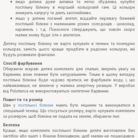
якщо дитина дуже активна та легко збудлива, купуйте
постільну білизну в морській кольоровій гамі. Ці кольори
знижують напругу та діють заспокійливо.
якщо у дитини поганий апетит, віддайте перевагу бежевій
постільній білизні з малюнками різних солодощів - шоколад,
карамель і т.д. Психологи стверджують, що зовсім скоро
малюк знову буде їсти з апетитом.
Дитячу постільну білизну не варто купувати в темних та похмурих
кольорах, замість цього краще придбати в радісних кольорах, які
будуть розвивати фантазію.
Спосіб фарбування
Обираючи яскраві дитячі комплекти для спальні, зверніть увагу на
барвники, вони повинні бути натуральними. Тільки в цьому випадку
постільна білизна буде чудово пратися, не фарбувати воду, і, що
найважливіше, не викличе у малюка алергічну реакцію. У виробах
від Polotenca не використовуються синтетичні барвники.
Пошиття та розмір
Шви у
постільної білизни
мають бути міцними та виконуватися в
спеціальній техніці. Що стосується розміру, варто купувати комплекти
за розміром, щоб білизна не падала на землю, збираючи пил.
Безпека
Краще, якщо комплекти постільної білизни дитячі виготовлені без
застібок або зшиті з бічною блискавкою, щоб малюк не пошкодився.