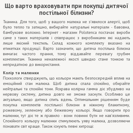
Що варто враховувати при покупці дитячої
постільної білизни?
Тканина. Для того, щоб у вашого малюка не з'явилося алергії, щоб
було тепло та затишно, вибирайте натуральні матеріали - бавовна,
бамбукове волокно. Інтернет - магазин Polotenca постачає вироби
саме з таких матеріалів і співпрацює з виробниками які надають
лише якісний текстиль. Склад кожного комплекту вказано на
етикетках продукції. Варто зазначити, що дитяча постільна білизна
вимагає частого прання, тому віддавайте перевагу грубим
комплектам. Тканина неналежної якості швидко стане тонкою та
непридатною до використання.
Колір та малюнки
Психологи стверджують, що кольори мають безпосередній вплив на
емоційний стан малюка. Щоб дитина спала спокійно, обирайте
нейтральні та спокійні тони. Яскрава колірна гамма діє збудливо на
нервову систему, дитина довго не зможе заснути. Особливо це
актуально, якщо дитина спить вдень. Оптимальним рішенням буде
покупка комплектів постільної білизни в ніжному блакитному,
рожевому, зеленому або бежевому кольорі. Якщо говорити про
малюнки, тут діє те ж правило - вони повинні бути не нав'язливими.
Спокійного кольору малюнки стимулюють уяву малюка, дозволяючи
пізнавати світ краще. Також існують певні хитрощі: