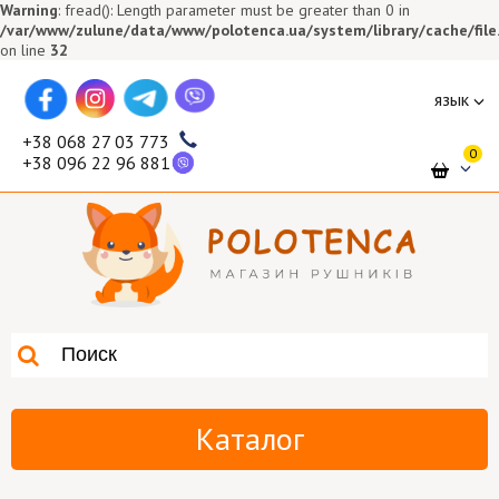
Warning
: fread(): Length parameter must be greater than 0 in
/var/www/zulune/data/www/polotenca.ua/system/library/cache/file
on line
32
язык
+38 068 27 03 773
0
+38 096 22 96 881
Каталог