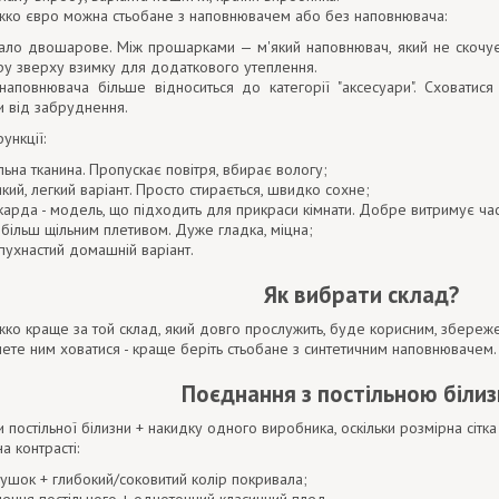
іжко євро можна стьобане з наповнювачем або без наповнювача:
ало двошарове. Між прошарками — м'який наповнювач, який не скочуєт
ру зверху взимку для додаткового утеплення.
аповнювача більше відноситься до категорії "аксесуари". Сховатися
ни від забруднення.
ункції:
льна тканина. Пропускає повітря, вбирає вологу;
кий, легкий варіант. Просто стирається, швидко сохне;
арда - модель, що підходить для прикраси кімнати. Добре витримує част
 більш щільним плетивом. Дуже гладка, міцна;
пухнастий домашній варіант.
Як вибрати склад?
жко краще за той склад, який довго прослужить, буде корисним, збереже
ете ним ховатися - краще беріть стьобане з синтетичним наповнювачем.
Поєднання з постільною біли
 постільної білизни + накидку одного виробника, оскільки розмірна сітка
а контрасті:
ушок + глибокий/соковитий колір покривала;