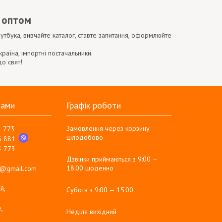
о оптом
тбука, вивчайте каталог, ставте запитання, оформлюйте
аїна, імпортні постачальники.
о свят!
нами
Графік роботи
Замовлення через корзину
3 773
цілодобово
6 881
3 773
Дзвінки приймаються з 9:00 —
18:00 щоденно
g@gmail.com
й,
Субота з 9:00 — 15:00
,
Неділя вихідний