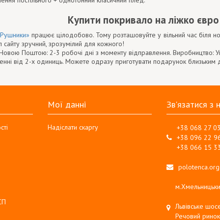
ення постільного + однотонний класичний плед.
Купити покривало на ліжко євр
«Рушники»
працює цілодобово. Тому розташовуйте у вільний час біля ноу
 сайту зручний, зрозумілий для кожного!
Новою Поштою: 2-3 робочі дні з моменту відправлення. Виробництво: Укр
ленні від 2-х одиниць. Можете одразу приготувати подарунок близьким д
Мої данні
Зв'язатися з 
сті
Надіслати скаргу
+38 068 27 0
+38 096 22 9
+38 066 15 3
polotenca.or
м.Хмельницьки
СП
Львівське шосе
Речовий ринок