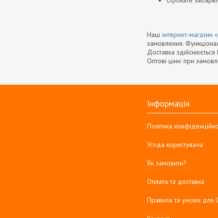
Строкате забарвл
Наш
інтернет-магазин 
замовлення. Функціонал
Доставка здійснюється 
Оптові ціни: при замов
Інформація
Політика конфіденційно
Угода користувача
Як замовити?
Оплата та доставка
Правила та умови для 