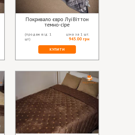
Покривало євро ЛуїВіттон
темно-сіре
(продаж від: 1
ціна за 1 шт.
945.00 грн
шт)
КУПИТИ