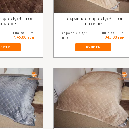
євро ЛуїВіттон
Покривало євро ЛуїВіттон
оладне
пісочне
ціна за 1 шт.
(продаж від: 1
ціна за 1 шт.
945.00 грн
945.00 грн
шт)
УПИТИ
КУПИТИ