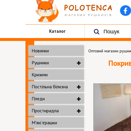
Каталог
Новинки
Оптовий магазин рушни
Покрив
Рушники
Крижми
Постільна білизна
Пледи
Простирадла
М'які іграшки