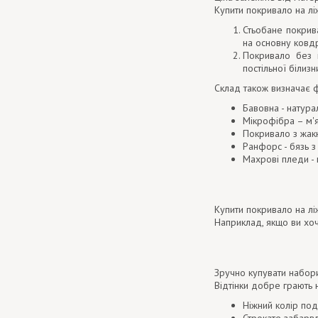
Купити покривало на л
Стьобане покрив
на основну ковд
Покривало без н
постільної білиз
Склад також визначає ф
Бавовна - натура
Мікрофібра – м'я
Покривало з жакк
Ранфорс - бязь з
Махрові пледи - 
Купити покривало на лі
Наприклад, якщо ви хоч
Зручно купувати набори
Відтінки добре грають н
Ніжний колір под