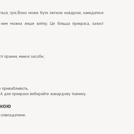
ься, гріє.Воно може бути легкою ковдрою, накидатися
 ним можна лише влітку. Це більша прикраса, захист
і прання, миючі засоби;
 привабливість.
 А для прикраси вибирайте жакардову тканину.
зною
 співпадатиме.