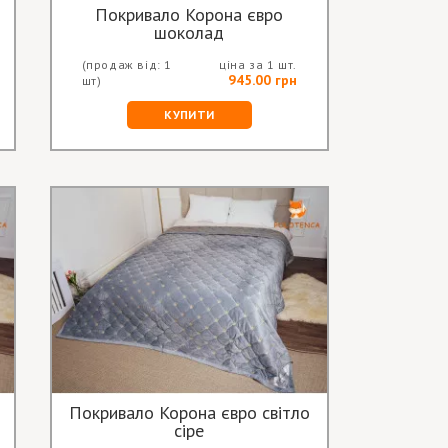
Покривало Корона євро
шоколад
(продаж від: 1
ціна за 1 шт.
945.00 грн
шт)
КУПИТИ
Покривало Корона євро світло
сіре