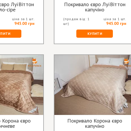
євро ЛуїВіттон
Покривало євро ЛуїВіттон
ло-сіре
капучіно
ціна за 1 шт.
(продаж від: 1
ціна за 1 шт.
945.00 грн
945.00 грн
шт)
УПИТИ
КУПИТИ
 Корона євро
Покривало Корона євро
ичневе
капучіно