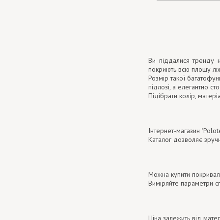
Ви піддалися тренду н
покриють всю площу лі
Розмір такої багатофун
підлозі, а елегантно ст
Підібрати колір, матер
Інтернет-магазин "Polot
Каталог дозволяє зручн
Можна купити покривал
Виміряйте параметри сп
Ціна залежить від мате