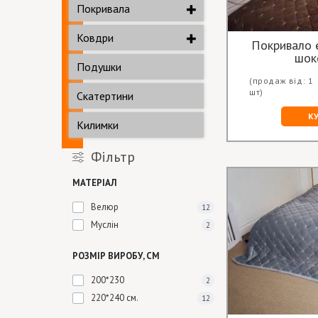
Покривала
Ковдри
Покривало 
шок
Подушки
(продаж від: 1
шт)
Скатертини
К
Килимки
Фільтр
МАТЕРІАЛ
Велюр
12
Муслін
2
РОЗМІР ВИРОБУ, СМ
200*230
2
220*240 см.
12