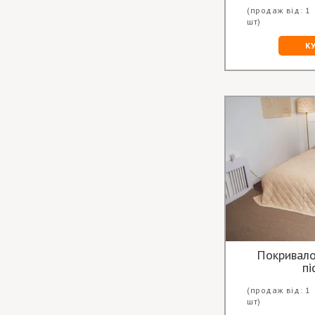
(продаж від: 1
шт)
К
Покривало
пі
(продаж від: 1
шт)