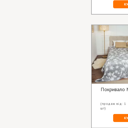
К
Покривало 
(продаж від: 1
шт)
К