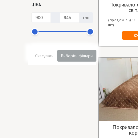
Покривало 
ЦІНА
світ
-
грн
(продаж від: 1
шт)
К
Скасувати
Виберіть фільтри
Покривало
кор