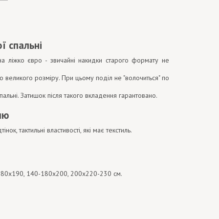
ї спальні
на ліжко євро - звичайні накидки старого формату не
о великого розміру. При цьому поділ не "волочиться" по
альні. Затишок після такого вкладення гарантовано.
лю
нок, тактильні властивості, які має текстиль.
-180х190, 140-180х200, 200х220-230 см.