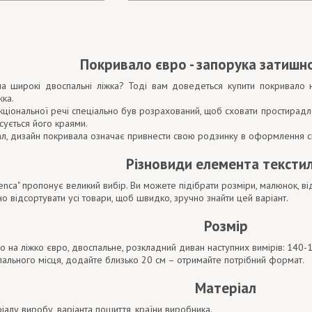
Покривало євро - запорука затишно
а широкі двоспальні ліжка? Тоді вам доведеться купити покривало 
жка.
кціональної речі спеціально був розрахований, щоб сховати простирадл
осується його краями.
іал, дизайн покривала означає привнести свою родзинку в оформлення сп
Різновиди елемента тексти
enca" пропонує великий вибір. Ви можете підібрати розміри, малюнок, відті
о відсортувати усі товари, щоб швидко, зручно знайти цей варіант.
Розмір
о на ліжко євро, двоспальне, розкладний диван наступних вимірів: 140
ального місця, додайте близько 20 см – отримайте потрібний формат.
Матеріал
ріалу виробу, варіанта пошиття, країни виробника.