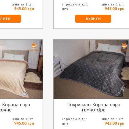
ціна за 1 шт.
(продаж від: 1
ціна за 1 шт.
945.00 грн
945.00 грн
шт)
УПИТИ
КУПИТИ
 Корона євро
Покривало Корона євро
сочне
темно-сіре
ціна за 1 шт.
(продаж від: 1
ціна за 1 шт.
945.00 грн
945.00 грн
шт)