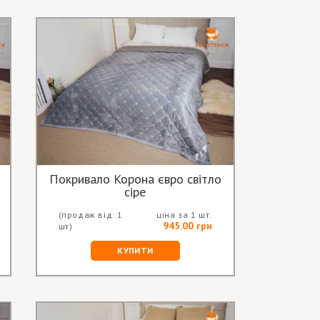
Покривало Корона євро світло
сіре
(продаж від: 1
ціна за 1 шт.
945.00 грн
шт)
КУПИТИ