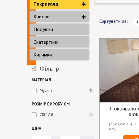
Покривала
Ковдри
Сортувати за:
З
Подушки
Скатертини
Килимки
Фільтр
МАТЕРІАЛ
Муслін
3
РОЗМІР ВИРОБУ, СМ
Покривало 
шок
200*230
2
(продаж від: 1
ЦІНА
шт)