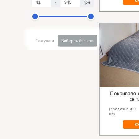
К
-
грн
Скасувати
Виберіть фільтри
Покривало 
світ
(продаж від: 1
шт)
К