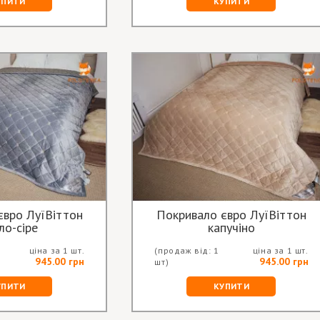
УПИТИ
КУПИТИ
євро ЛуїВіттон
Покривало євро ЛуїВіттон
ло-сіре
капучіно
ціна за 1 шт.
(продаж від: 1
ціна за 1 шт.
945.00 грн
945.00 грн
шт)
УПИТИ
КУПИТИ