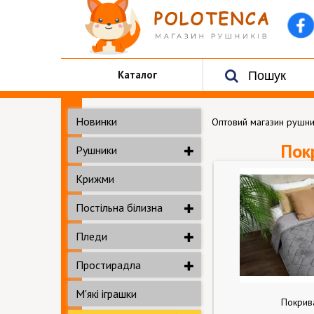
Каталог
Новинки
Оптовий магазин рушни
Пок
Рушники
Крижми
Постільна білизна
Пледи
Простирадла
М'які іграшки
Покрив