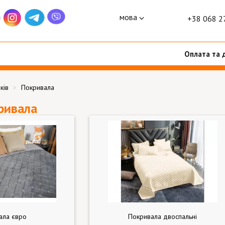
мова
+38 068 2
Оплата та 
ків
Покривала
ривала
ала євро
Покривала двоспальні