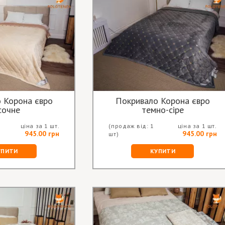
 Корона євро
Покривало Корона євро
сочне
темно-сіре
ціна за 1 шт.
(продаж від: 1
ціна за 1 шт.
945.00 грн
945.00 грн
шт)
УПИТИ
КУПИТИ