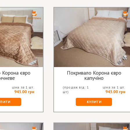
 Корона євро
Покривало Корона євро
ичневе
капучіно
ціна за 1 шт.
(продаж від: 1
ціна за 1 шт.
945.00 грн
945.00 грн
шт)
УПИТИ
КУПИТИ