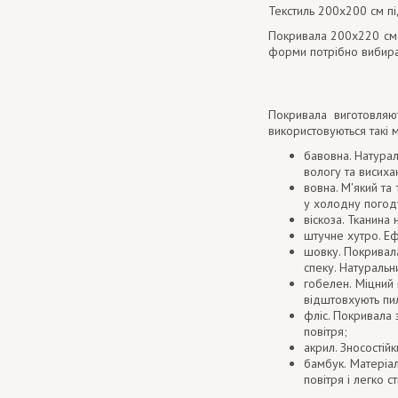
Текстиль 200х200 см пі
Покривала 200х220 см з
форми потрібно вибират
Покривала виготовляю
використовуються такі м
бавовна. Натурал
вологу та висиха
вовна. М'який та
у холодну погод
віскоза. Тканина
штучне хутро. Еф
шовку. Покривал
спеку. Натураль
гобелен. Міцний 
відштовхують пил
фліс. Покривала 
повітря;
акрил. Зносостій
бамбук. Матеріал
повітря і легко с