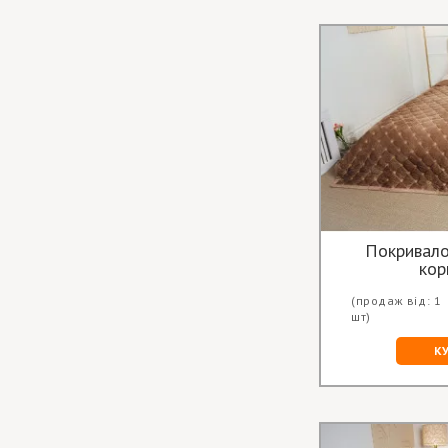
Покривало
кор
(продаж від: 1
шт)
К