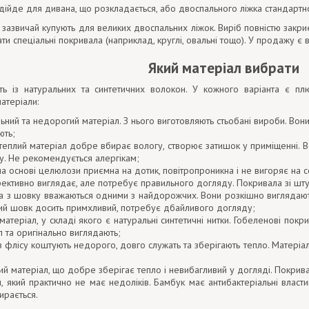
дійде для дивана, що розкладається, або двоспального ліжка стандартн
азвичай купують для великих двоспальних ліжок. Виріб повністю закриє
и спеціальні покривала (наприклад, круглі, овальні тощо). У продажу є
Який матеріал вибрати
ть із натуральних та синтетичних волокон. У кожного варіанта є пл
атеріали:
ьний та недорогий матеріал. З нього виготовляють стьобані вироби. Вони
ють;
 теплий матеріал добре вбирає вологу, створює затишок у приміщенні. 
у. Не рекомендується алергікам;
 на основі целюлози приємна на дотик, повітропроникна і не вигоряє на с
ективно виглядає, але потребує правильного догляду. Покривала зі штуч
а з шовку вважаються одними з найдорожчих. Вони розкішно виглядають
ний шовк досить примхливий, потребує дбайливого догляду;
матеріал, у складі якого є натуральні синтетичні нитки. Гобеленові пок
 та оригінально виглядають;
з флісу коштують недорого, довго служать та зберігають тепло. Матеріал
кий матеріал, що добре зберігає тепло і невибагливий у догляді. Покрив
, який практично не має недоліків. Бамбук має антибактеріальні власти
тирається.