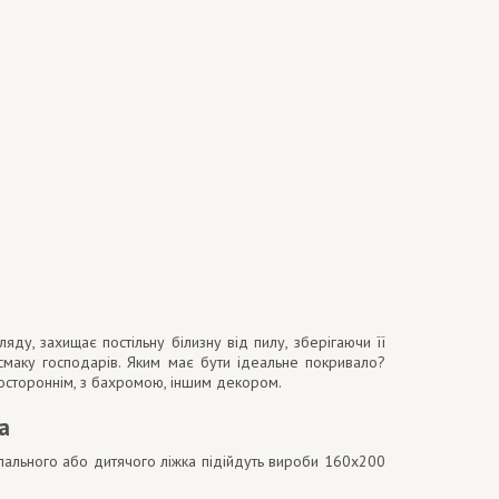
яду, захищає постільну білизну від пилу, зберігаючи її
смаку господарів. Яким має бути ідеальне покривало?
двостороннім, з бахромою, іншим декором.
а
пального або дитячого ліжка підійдуть вироби 160х200