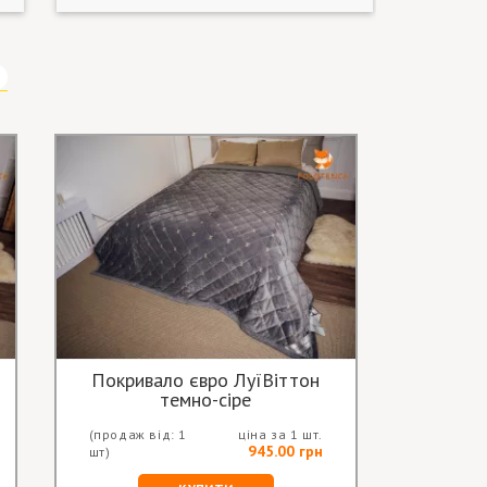
Покривало євро ЛуїВіттон
темно-сіре
(продаж від: 1
ціна за 1 шт.
945.00 грн
шт)