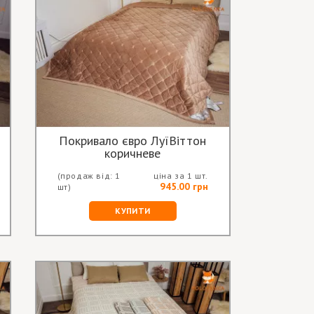
Покривало євро ЛуїВіттон
коричневе
(продаж від: 1
ціна за 1 шт.
945.00 грн
шт)
КУПИТИ