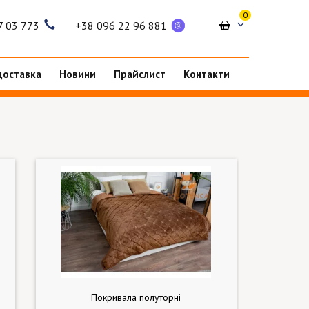
0
7 03 773
+38 096 22 96 881
доставка
Новини
Прайслист
Контакти
Покривала полуторні