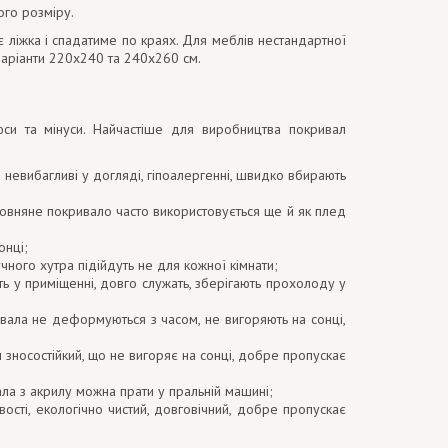
ого розміру.
 ліжка і спадатиме по краях. Для меблів нестандартної
 варіанти 220х240 та 240х260 см.
юси та мінуси. Найчастіше для виробництва покривал
 невибагливі у догляді, гіпоалергенні, швидко вбирають
Вовняне покривало часто використовується ще й як плед
онці;
ного хутра підійдуть не для кожної кімнати;
 у приміщенні, довго служать, зберігають прохолоду у
ривала не деформуються з часом, не вигоряють на сонці,
 зносостійкий, що не вигоряє на сонці, добре пропускає
ала з акрилу можна прати у пральній машині;
вості, екологічно чистий, довговічний, добре пропускає