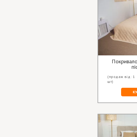
Покривало
пі
(продаж від: 1
шт)
К