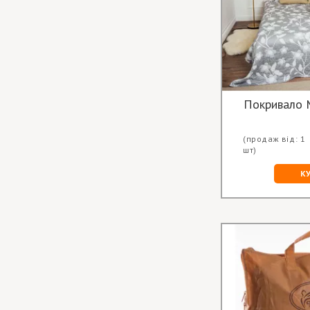
Покривало 
(продаж від: 1
шт)
К