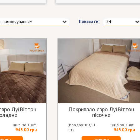
Показати:
а замовчуванням
24
євро ЛуїВіттон
Покривало євро ЛуїВіттон
оладне
пісочне
ціна за 1 шт.
(продаж від: 1
ціна за 1 шт.
945.00 грн
945.00 грн
шт)