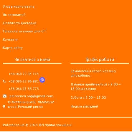
Угода користувача
Як замовити?
Оплата та доставка
Правила та умови для СП
Контакти
Карта сайту
Зв'язатися з нами
Графік роботи
Замовлення через корзину
+38 068 27 03 773
цілодобово
+38 096 22 96 881
Дзвінки приймаються з 9:00 —
+38 066 15 33 773
18:00 щоденно
polotenca.org@gmail.com
Субота з 9:00 — 15:00
м.Хмельницький,
Львівське
Неділя вихідний
шосе, Речовий ринок
Polotenca.ua © 2026. Всі права захищені.