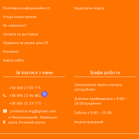
Політика конфіденційності
Надіслати скаргу
Угода користувача
Як замовити?
Оплата та доставка
Правила та умови для СП
Контакти
Карта сайту
Зв'язатися з нами
Графік роботи
Замовлення через корзину
+38 068 27 03 773
цілодобово
+38 096 22 96 881
Дзвінки приймаються з 9:00 —
+38 066 15 33 773
18:00 щоденно
polotenca.org@gmail.com
Субота з 9:00 — 15:00
м.Хмельницький,
Львівське
Неділя вихідний
шосе, Речовий ринок