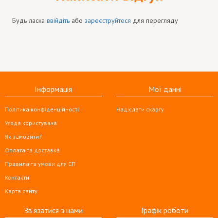
Будь ласка
ввійдіть
або
зареєструйтеся
для перегляду
Інформація
Мої данні
Політика конфіденційності
Надіслати скаргу
Угода користувача
Як замовити?
Оплата та доставка
Правила та умови для СП
Контакти
Карта сайту
Зв'язатися з нами
Графік роботи