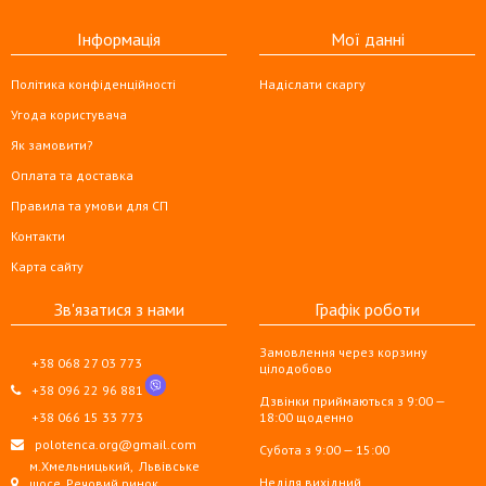
Інформація
Мої данні
Політика конфіденційності
Надіслати скаргу
Угода користувача
Як замовити?
Оплата та доставка
Правила та умови для СП
Контакти
Карта сайту
Зв'язатися з нами
Графік роботи
Замовлення через корзину
+38 068 27 03 773
цілодобово
+38 096 22 96 881
Дзвінки приймаються з 9:00 —
+38 066 15 33 773
18:00 щоденно
polotenca.org@gmail.com
Субота з 9:00 — 15:00
м.Хмельницький,
Львівське
Неділя вихідний
шосе, Речовий ринок