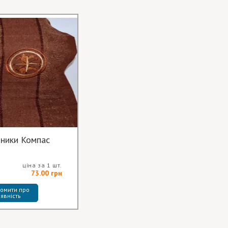
шники Компас
ціна за 1 шт.
73.00 грн
омити про 
явність