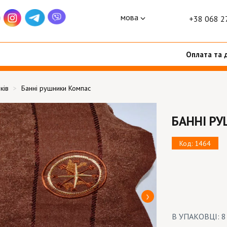
мова
+38 068 2
Оплата та 
ків
Банні рушники Компас
БАННІ Р
Код: 1464
В УПАКОВЦІ: 