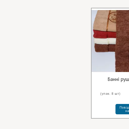
Банні ру
(упак. 8 шт)
Повід
на