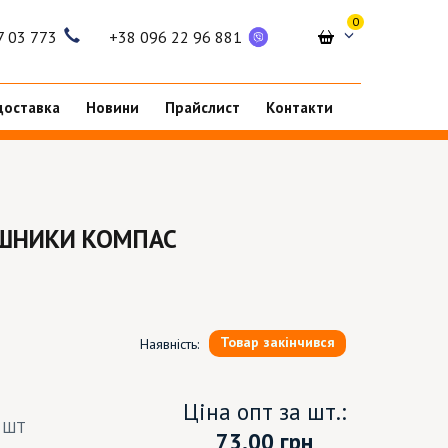
0
7 03 773
+38 096 22 96 881
доставка
Новини
Прайслист
Контакти
УШНИКИ КОМПАС
Товар закінчився
Наявність:
Ціна опт за шт.:
8 ШТ
73.00
грн