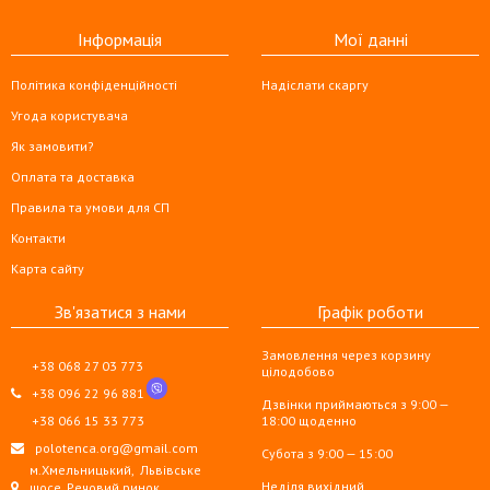
Інформація
Мої данні
Політика конфіденційності
Надіслати скаргу
Угода користувача
Як замовити?
Оплата та доставка
Правила та умови для СП
Контакти
Карта сайту
Зв'язатися з нами
Графік роботи
Замовлення через корзину
+38 068 27 03 773
цілодобово
+38 096 22 96 881
Дзвінки приймаються з 9:00 —
+38 066 15 33 773
18:00 щоденно
polotenca.org@gmail.com
Субота з 9:00 — 15:00
м.Хмельницький,
Львівське
Неділя вихідний
шосе, Речовий ринок