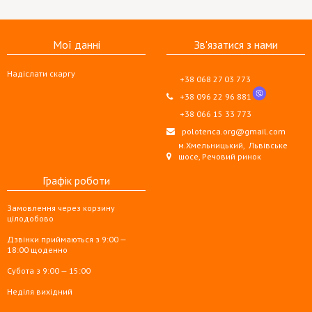
Мої данні
Зв'язатися з нами
Надіслати скаргу
+38 068 27 03 773
+38 096 22 96 881
+38 066 15 33 773
polotenca.org@gmail.com
м.Хмельницький,
Львівське
шосе, Речовий ринок
Графік роботи
Замовлення через корзину
цілодобово
Дзвінки приймаються з 9:00 —
18:00 щоденно
Субота з 9:00 — 15:00
Неділя вихідний