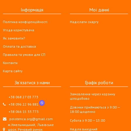
Інформація
Мої данні
Політика конфіденційності
Надіслати скаргу
Угода користувача
Як замовити?
Оплата та доставка
Правила та умови для СП
Контакти
Карта сайту
Зв'язатися з нами
Графік роботи
Замовлення через корзину
+38 068 27 03 773
цілодобово
+38 096 22 96 881
Дзвінки приймаються з 9:00 —
+38 066 15 33 773
18:00 щоденно
polotenca.org@gmail.com
Субота з 9:00 — 15:00
м.Хмельницький,
Львівське
Неділя вихідний
шосе, Речовий ринок