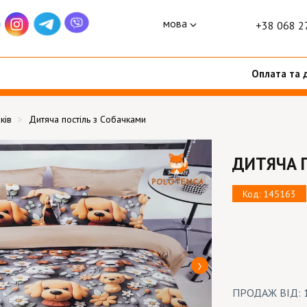
мова
+38 068 2
Оплата та 
ків
Дитяча постіль з Собачками
ДИТЯЧА 
Код: 145163
ПРОДАЖ ВІД: 