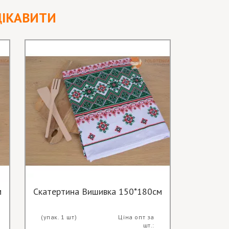
ЦІКАВИТИ
м
Скатертина Вишивка 150*180см
Ба
(упак. 1 шт)
Ціна опт за
(упак. 1 
шт.: