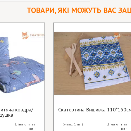
ТОВАРИ, ЯКІ МОЖУТЬ ВАС ЗА
итяча ковдра/
Скатертина Вишивка 110*150с
душка
Ціна опт за
(упак. 1 шт)
Ціна опт за
шт.:
шт.: