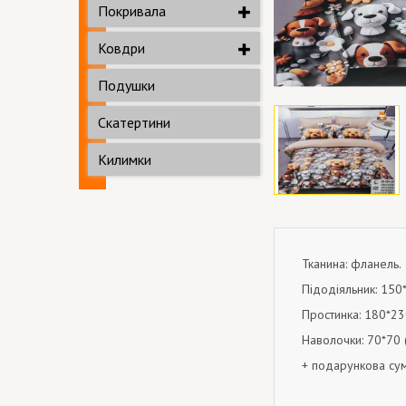
Покривала
Ковдри
Подушки
Скатертини
Килимки
Тканина: фланель.
Підодіяльник: 150
Простинка: 180*23
Наволочки: 70*70 (
+ подарункова су