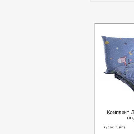
Відривні серветки Фрукти
Комплект Д
по
(упак. 1 шт)
Ціна опт за
(упак. 1 шт)
шт.: