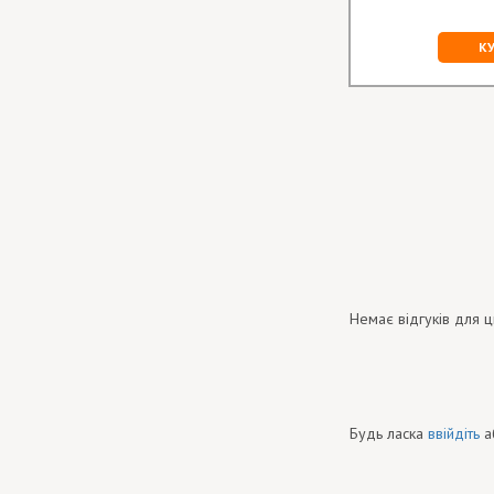
117.00 грн
КУПИТИ
К
Немає відгуків для ц
Будь ласка
ввійдіть
а