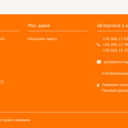
Мої данні
Зв'язатися з 
сті
Надіслати скаргу
+38 068 27 0
+38 096 22 9
+38 066 15 3
polotenca.or
м.Хмельницьки
СП
Львівське шосе
Речовий ринок
і права захищені.