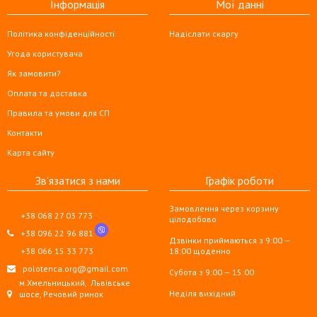
Інформація
Мої данні
Політика конфіденційності
Надіслати скаргу
Угода користувача
Як замовити?
Оплата та доставка
Правила та умови для СП
Контакти
Карта сайту
Зв'язатися з нами
Графік роботи
Замовлення через корзину
+38 068 27 03 773
цілодобово
+38 096 22 96 881
Дзвінки приймаються з 9:00 —
+38 066 15 33 773
18:00 щоденно
polotenca.org@gmail.com
Субота з 9:00 — 15:00
м.Хмельницький,
Львівське
Неділя вихідний
шосе, Речовий ринок