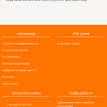
Інформація
Мої данні
Політика конфіденційності
Надіслати скаргу
Угода користувача
Як замовити?
Оплата та доставка
Правила та умови для СП
Контакти
Карта сайту
Зв'язатися з нами
Графік роботи
Замовлення через корзину
+38 068 27 03 773
цілодобово