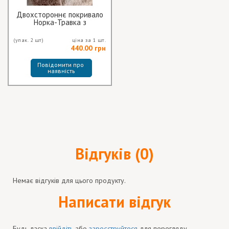
Двохстороннє покривало
Норка-Травка з
наволочкою
(упак. 2 шт)
ціна за 1 шт.
440.00 грн
Повідомити про 
наявність
Відгуків (0)
Немає відгуків для цього продукту.
Написати відгук
Будь ласка
ввійдіть
або
зареєструйтеся
для перегляду