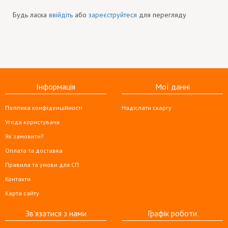
Будь ласка
ввійдіть
або
зареєструйтеся
для перегляду
Інформація
Мої данні
Політика конфіденційності
Надіслати скаргу
Угода користувача
Як замовити?
Оплата та доставка
Правила та умови для СП
Контакти
Карта сайту
Зв'язатися з нами
Графік роботи