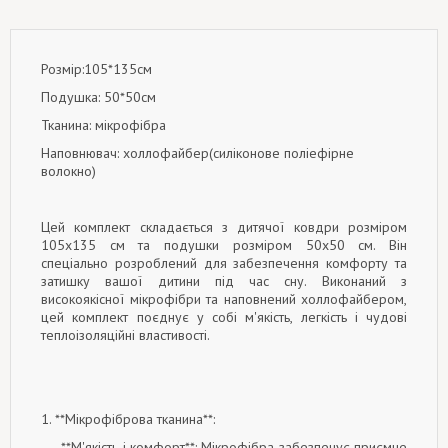
Розмір:105*135см
Подушка: 50*50см
Тканина: мікрофібра
Наповнювач: холлофайбер(силіконове поліефірне
волокно)
Цей комплект складається з дитячої ковдри розміром
105x135 см та подушки розміром 50x50 см. Він
спеціально розроблений для забезпечення комфорту та
затишку вашої дитини під час сну. Виконаний з
високоякісної мікрофібри та наповнений холлофайбером,
цей комплект поєднує у собі м'якість, легкість і чудові
теплоізоляційні властивості.
1. **Мікрофіброва тканина**:
- **М'якість і комфорт**: Мікрофібра забезпечує приємне