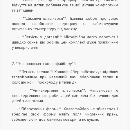
відчуття на дотик, роблячи сон вашої дитини комфортним
та затишним.
- **Дихаючі властивості**: Тканина добре пропускає
повітря, запобігаючи перегріву та забезпечуючи
оптимальну температуру під час сну.
- **Легкість у догляді**: Мікрофібра легко переться і
швидко сохне, що робить цей комплект дуже практичним
у використанні.
2. **Наповнювач з холлофайберу**:
- **Легкість і тепло**: Холлофайбер забезпечує відмінну
теплоізоляцію при невеликій вазі, зберігаючи тепло в
холодні ночі і прохолоду в теплі дні.
- **Антиалергенні властивості**: Наповнювач є
гіпоалергенним, що робить цей комплект безпечним для
дітей з алергіями.
- **Збереження форми**: Холлофайбер не збивається і
зберігає свою форму навіть після численних прань,
забезпечуючи довговічність ковдри та подушки.