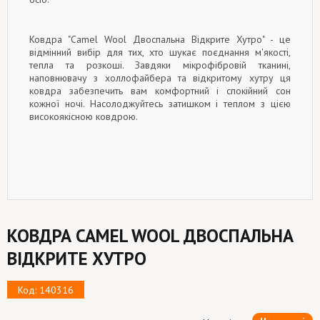
Ковдра "Camel Wool Двоспальна Відкрите Хутро" - це
відмінний вибір для тих, хто шукає поєднання м'якості,
тепла та розкоші. Завдяки мікрофібровій тканині,
наповнювачу з холлофайбера та відкритому хутру ця
ковдра забезпечить вам комфортний і спокійний сон
кожної ночі. Насолоджуйтесь затишком і теплом з цією
високоякісною ковдрою.
КОВДРА CAMEL WOOL ДВОСПАЛЬНА
ВІДКРИТЕ ХУТРО
Код: 140316