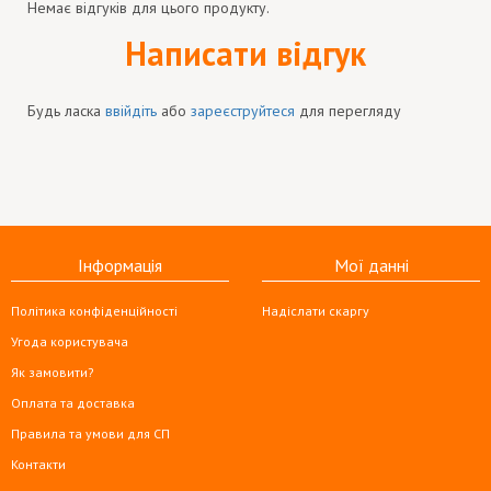
Немає відгуків для цього продукту.
Написати відгук
Будь ласка
ввійдіть
або
зареєструйтеся
для перегляду
Інформація
Мої данні
Політика конфіденційності
Надіслати скаргу
Угода користувача
Як замовити?
Оплата та доставка
Правила та умови для СП
Контакти