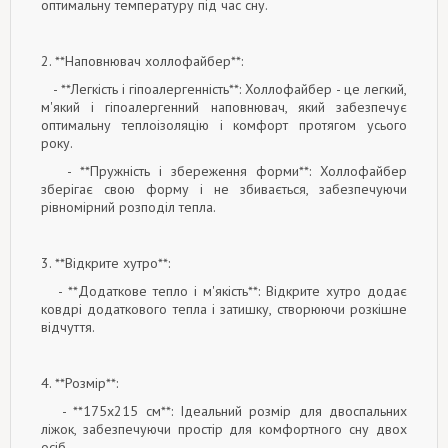
оптимальну температуру під час сну.
2. **Наповнювач холлофайбер**:
- **Легкість і гіпоалергенність**: Холлофайбер - це легкий,
м'який і гіпоалергенний наповнювач, який забезпечує
оптимальну теплоізоляцію і комфорт протягом усього
року.
- **Пружність і збереження форми**: Холлофайбер
зберігає свою форму і не збивається, забезпечуючи
рівномірний розподіл тепла.
3. **Відкрите хутро**:
- **Додаткове тепло і м'якість**: Відкрите хутро додає
ковдрі додаткового тепла і затишку, створюючи розкішне
відчуття.
4. **Розмір**:
- **175x215 см**: Ідеальний розмір для двоспальних
ліжок, забезпечуючи простір для комфортного сну двох
осіб.