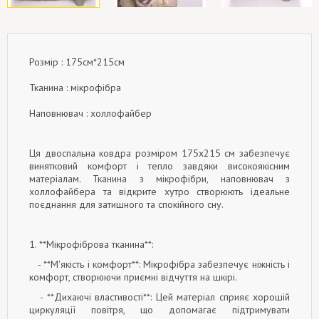
Розмір : 175см*215см
Тканина : мікрофібра
Наповнювач : холлофайбер
Ця двоспальна ковдра розміром 175x215 см забезпечує
винятковий комфорт і тепло завдяки високоякісним
матеріалам. Тканина з мікрофібри, наповнювач з
холлофайбера та відкрите хутро створюють ідеальне
поєднання для затишного та спокійного сну.
1. **Мікрофіброва тканина**:
- **М'якість і комфорт**: Мікрофібра забезпечує ніжність і
комфорт, створюючи приємні відчуття на шкірі.
- **Дихаючі властивості**: Цей матеріал сприяє хорошій
циркуляції повітря, що допомагає підтримувати