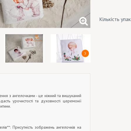
Кількість упа
ння з ангелочками - це ніжний та вишуканий
одасть урочистості та духовності церемонії
итини.
гелів**: Присутність зображень ангелочків на