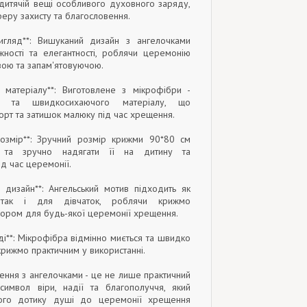
 дитячій вещі особливого духовного заряду,
еру захисту та благословення.
вигляд**: Вишуканий дизайн з ангелочками
ності та елегантності, роблячи церемонію
ою та запам'ятовуючою.
ть матеріалу**: Виготовлене з мікрофібри -
го та швидкосихаючого матеріалу, що
рт та затишок малюку під час хрещення.
розмір**: Зручний розмір крижми 90*80 см
 та зручно надягати її на дитину та
ід час церемонії.
й дизайн**: Ангельський мотив підходить як
 так і для дівчаток, роблячи крижмо
бором для будь-якої церемонії хрещення.
яді**: Мікрофібра відмінно миється та швидко
крижмо практичним у використанні.
ння з ангелочками - це не лише практичний
имвол віри, надії та благополуччя, який
ого дотику душі до церемонії хрещення