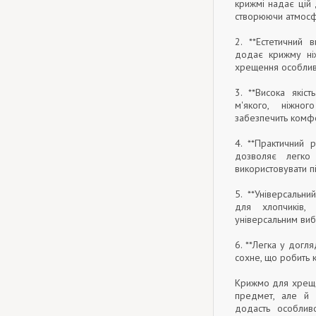
крижмі надає цій
створюючи атмосф
2. **Естетичний 
додає крижму ніж
хрещення особлив
3. **Висока якіс
м'якого, ніжно
забезпечить комфо
4. **Практичний 
дозволяє легко
використовувати п
5. **Універсальни
для хлопчиків,
універсальним ви
6. **Легка у догл
сохне, що робить 
Крижмо для хреще
предмет, але й с
додасть особлив