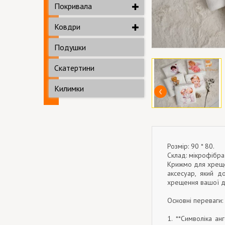
Покривала
Ковдри
Подушки
Скатертини
Килимки
Розмір: 90 * 80.
Склад: мікрофібра
Крижмо для хреще
аксесуар, який д
хрещення вашої д
Основні переваги:
1. **Символіка ан