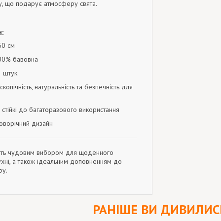
, що подарує атмосферу свята.
:
60 см
100% бавовна
2 штук
скопічність, натуральність та безпечність для
, стійкі до багаторазового використання
оворічний дизайн
нуть чудовим вибором для щоденного
ухні, а також ідеальним доповненням до
ру.
РАНІШЕ ВИ ДИВИЛИС