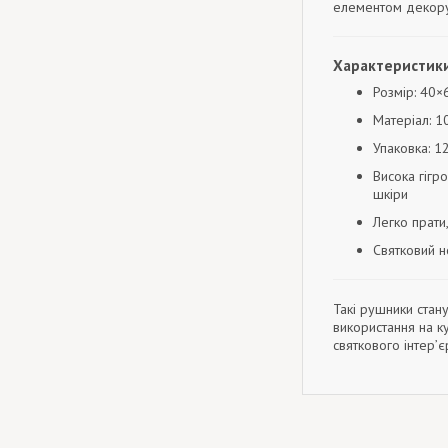
елементом декору
Характеристики
Розмір: 40×
Матеріал: 
Упаковка: 1
Висока гігро
шкіри
Легко прати
Святковий н
Такі рушники ста
використання на к
святкового інтер’є