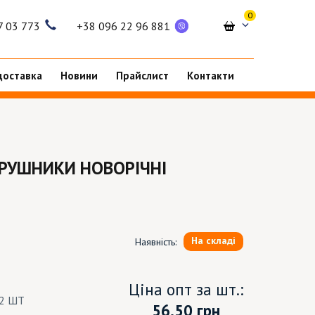
0
7 03 773
+38 096 22 96 881
доставка
Новини
Прайслист
Контакти
 РУШНИКИ НОВОРІЧНІ
На складі
Наявність:
Ціна опт за шт.:
12 ШТ
56.50
грн