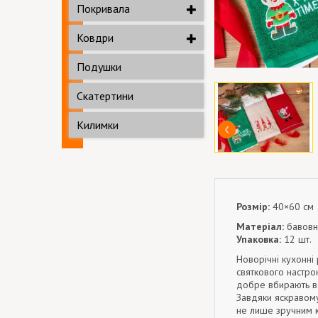
Покривала
Ковдри
Подушки
Скатертини
Килимки
Розмір:
40×60 см
Матеріал:
бавовн
Упаковка:
12 шт.
Новорічні кухонні
святкового настро
добре вбирають во
Завдяки яскравому
не лише зручним к