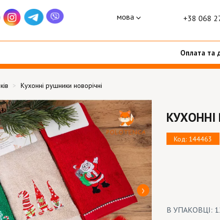
мова
+38 068 2
Оплата та 
ків
Кухонні рушники новорічні
КУХОННІ
Код: 144463
В УПАКОВЦІ: 