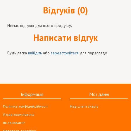
Відгуків (0)
Немає відгуків для цього продукту.
Написати відгук
Будь ласка
ввійдіть
або
зареєструйтеся
для перегляду
Інформація
Мої данні
Політика конфіденційності
Надіслати скаргу
Угода користувача
Як замовити?
Оплата та доставка