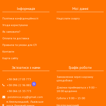
Інформація
Мої данні
Політика конфіденційності
Надіслати скаргу
Угода користувача
Як замовити?
Оплата та доставка
Правила та умови для СП
Контакти
Карта сайту
Зв'язатися з нами
Графік роботи
Замовлення через корзину
+38 068 27 03 773
цілодобово
+38 096 22 96 881
Дзвінки приймаються з 9:00 —
+38 066 15 33 773
18:00 щоденно
polotenca.org@gmail.com
Субота з 9:00 — 15:00
м.Хмельницький,
Львівське
Неділя вихідний
шосе, Речовий ринок