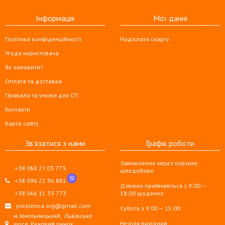
Інформація
Мої данні
Політика конфіденційності
Надіслати скаргу
Угода користувача
Як замовити?
Оплата та доставка
Правила та умови для СП
Контакти
Карта сайту
Зв'язатися з нами
Графік роботи
Замовлення через корзину
+38 068 27 03 773
цілодобово
+38 096 22 96 881
Дзвінки приймаються з 9:00 —
+38 066 15 33 773
18:00 щоденно
polotenca.org@gmail.com
Субота з 9:00 — 15:00
м.Хмельницький,
Львівське
Неділя вихідний
шосе, Речовий ринок