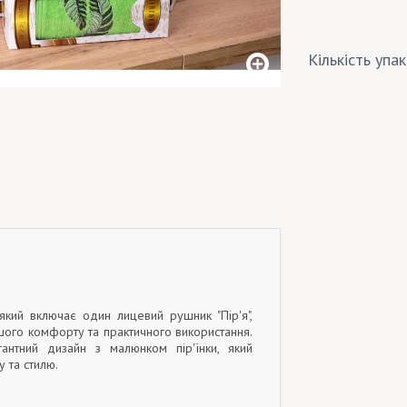
Кількість упа
 який включає один лицевий рушник "Пір'я",
шого комфорту та практичного використання.
антний дизайн з малюнком пір'їнки, який
 та стилю.