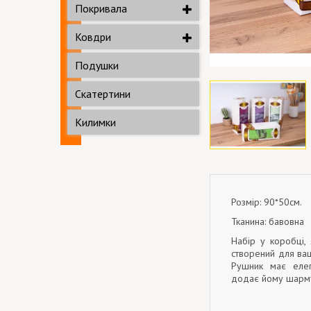
Покривала
Ковдри
Подушки
Скатертини
Килимки
Розмір: 90*50см.
Тканина: бавовна
Набір у коробці,
створений для ва
Рушник має елег
додає йому шарму