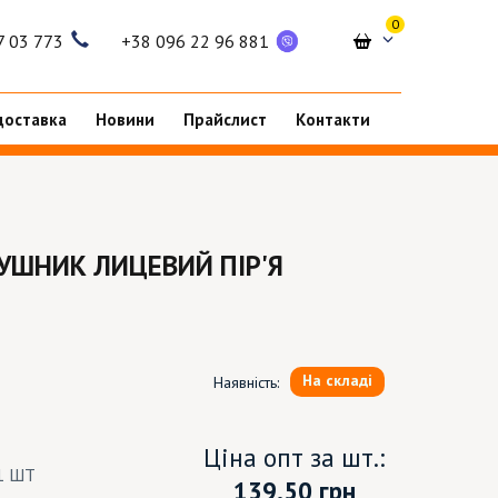
0
7 03 773
+38 096 22 96 881
доставка
Новини
Прайслист
Контакти
РУШНИК ЛИЦЕВИЙ ПІР'Я
На складі
Наявність:
Ціна опт за шт.:
1 ШТ
139.50
грн