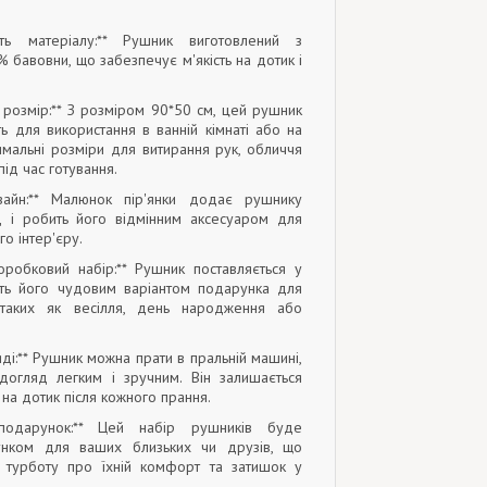
сть матеріалу:** Рушник виготовлений з
% бавовни, що забезпечує м'якість на дотик і
й розмір:** З розміром 90*50 см, цей рушник
ь для використання в ванній кімнаті або на
тимальні розміри для витирання рук, обличчя
ід час готування.
изайн:** Малюнок пір'янки додає рушнику
д і робить його відмінним аксесуаром для
о інтер'єру.
коробковий набір:** Рушник поставляється у
ть його чудовим варіантом подарунка для
, таких як весілля, день народження або
яді:** Рушник можна прати в пральній машині,
огляд легким і зручним. Він залишається
 на дотик після кожного прання.
 подарунок:** Цей набір рушників буде
унком для ваших близьких чи друзів, що
 турботу про їхній комфорт та затишок у