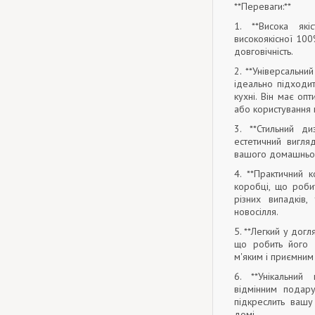
**Переваги:**
1. **Висока які
високоякісної 100
довговічність.
2. **Універсальни
ідеально підходит
кухні. Він має оп
або користування п
3. **Стильний д
естетичний вигля
вашого домашньог
4. **Практичний 
коробці, що роби
різних випадків
новосілля.
5. **Легкий у догл
що робить його д
м'яким і приємним
6. **Унікальний
відмінним подар
підкреслить вашу
домі.