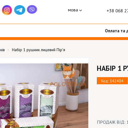
мова
+38 068 2
Оплата та 
ків
Набір 1 рушник лицевий Пір'я
НАБІР 1 
Код: 142404
ПРОДАЖ ВІД: 