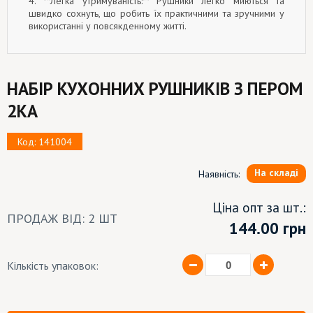
4. **Легка утримуваність:** Рушники легко миються та
швидко сохнуть, що робить їх практичними та зручними у
використанні у повсякденному житті.
НАБІР КУХОННИХ РУШНИКІВ З ПЕРОМ
2КА
Код: 141004
На складі
Наявність:
Ціна опт за шт.:
ПРОДАЖ ВІД: 2 ШТ
144.00
грн
Кількість упаковок: