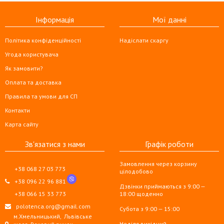
Інформація
Мої данні
Політика конфіденційності
Надіслати скаргу
Угода користувача
Як замовити?
Оплата та доставка
Правила та умови для СП
Контакти
Карта сайту
Зв'язатися з нами
Графік роботи
Замовлення через корзину
+38 068 27 03 773
цілодобово
+38 096 22 96 881
Дзвінки приймаються з 9:00 —
+38 066 15 33 773
18:00 щоденно
polotenca.org@gmail.com
Субота з 9:00 — 15:00
м.Хмельницький,
Львівське
Неділя вихідний