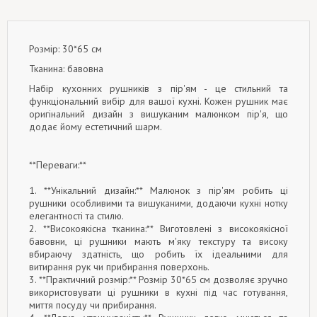
Розмір: 30*65 см
Тканина: бавовна
Набір кухонних рушників з пір'ям - це стильний та
функціональний вибір для вашої кухні. Кожен рушник має
оригінальний дизайн з вишуканим малюнком пір'я, що
додає йому естетичний шарм.
**Переваги:**
1. **Унікальний дизайн:** Малюнок з пір'ям робить ці
рушники особливими та вишуканими, додаючи кухні нотку
елегантності та стилю.
2. **Високоякісна тканина:** Виготовлені з високоякісної
бавовни, ці рушники мають м'яку текстуру та високу
вбираючу здатність, що робить їх ідеальними для
витирання рук чи прибирання поверхонь.
3. **Практичний розмір:** Розмір 30*65 см дозволяє зручно
використовувати ці рушники в кухні під час готування,
миття посуду чи прибирання.