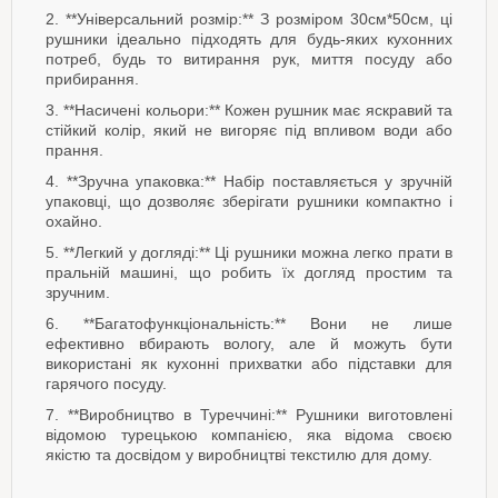
2. **Універсальний розмір:** З розміром 30см*50см, ці
рушники ідеально підходять для будь-яких кухонних
потреб, будь то витирання рук, миття посуду або
прибирання.
3. **Насичені кольори:** Кожен рушник має яскравий та
стійкий колір, який не вигоряє під впливом води або
прання.
4. **Зручна упаковка:** Набір поставляється у зручній
упаковці, що дозволяє зберігати рушники компактно і
охайно.
5. **Легкий у догляді:** Ці рушники можна легко прати в
пральній машині, що робить їх догляд простим та
зручним.
6. **Багатофункціональність:** Вони не лише
ефективно вбирають вологу, але й можуть бути
використані як кухонні прихватки або підставки для
гарячого посуду.
7. **Виробництво в Туреччині:** Рушники виготовлені
відомою турецькою компанією, яка відома своєю
якістю та досвідом у виробництві текстилю для дому.