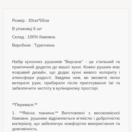
Розмір : 30см*50см
В упаковці 6 шт
Склад : 100% бавовна
Виробник : Туреччина
Набір кухонних рушників "Версаче" - це стильний та
практичний додаток до вашої кухні. Кожен рушник має
яскравий дизайн, що додає кухні живого колориту і
атмосфери радості. Завдяки ним, ви зможете легко
витирати руки, прибирати після приготування їжі та
забезпечити чистоту в кулінарному просторі.
**Переваги:**
1. **Якісна тканина:** Виготовлені з високоякісної
бавовни, рушники відрізняються м'якістю і добротністю
матеріалу, що забезпечує комфортне використання та
довговічність.