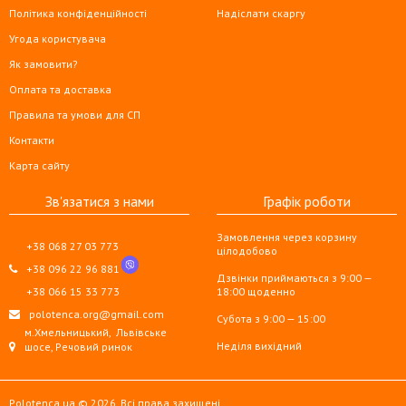
Політика конфіденційності
Надіслати скаргу
Угода користувача
Як замовити?
Оплата та доставка
Правила та умови для СП
Контакти
Карта сайту
Зв'язатися з нами
Графік роботи
Замовлення через корзину
+38 068 27 03 773
цілодобово
+38 096 22 96 881
Дзвінки приймаються з 9:00 —
+38 066 15 33 773
18:00 щоденно
polotenca.org@gmail.com
Субота з 9:00 — 15:00
м.Хмельницький,
Львівське
Неділя вихідний
шосе, Речовий ринок
Polotenca.ua © 2026. Всі права захищені.