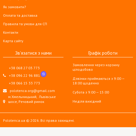
Як замовити?
Оплата та доставка
Правила та умови для СП
Контакти
Карта сайту
Зв'язатися з нами
Графік роботи
Замовлення через корзину
+38 068 27 03 773
цілодобово
+38 096 22 96 881
Дзвінки приймаються з 9:00 —
+38 066 15 33 773
18:00 щоденно
polotenca.org@gmail.com
Субота з 9:00 — 15:00
м.Хмельницький,
Львівське
Неділя вихідний
шосе, Речовий ринок
Polotenca.ua © 2026. Всі права захищені.