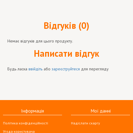
Відгуків (0)
Немає відгуків для цього продукту.
Написати відгук
Будь ласка
ввійдіть
або
зареєструйтеся
для перегляду
Інформація
Мої данні
Політика конфіденційності
Надіслати скаргу
Угода користувача