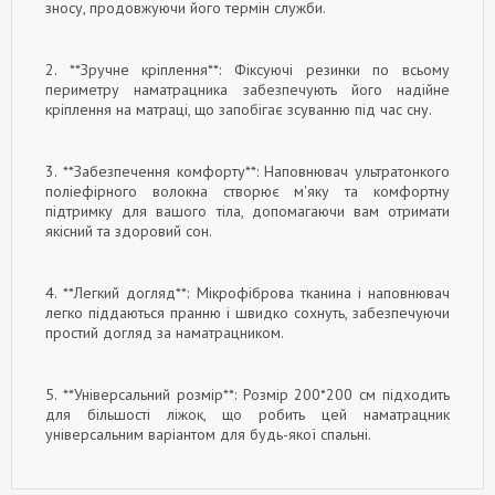
зносу, продовжуючи його термін служби.
2. **Зручне кріплення**: Фіксуючі резинки по всьому
периметру наматрацника забезпечують його надійне
кріплення на матраці, що запобігає зсуванню під час сну.
3. **Забезпечення комфорту**: Наповнювач ультратонкого
поліефірного волокна створює м'яку та комфортну
підтримку для вашого тіла, допомагаючи вам отримати
якісний та здоровий сон.
4. **Легкий догляд**: Мікрофіброва тканина і наповнювач
легко піддаються пранню і швидко сохнуть, забезпечуючи
простий догляд за наматрацником.
5. **Універсальний розмір**: Розмір 200*200 см підходить
для більшості ліжок, що робить цей наматрацник
універсальним варіантом для будь-якої спальні.