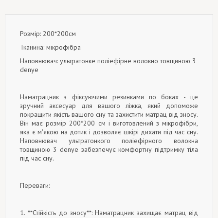
Розмір: 200*200см
Тканина: мікрофібра
Наповнювач: ультратонке поліефірне волокно товщиною 3
denye
Наматрацник з фіксуючими резинками по боках - це
зручний аксесуар для вашого ліжка, який допоможе
покращити якість вашого сну та захистити матрац від зносу.
Він має розмір 200*200 см і виготовлений з мікрофібри,
яка є м'якою на дотик і дозволяє шкірі дихати під час сну.
Наповнювач ультратонкого поліефірного волокна
товщиною 3 denye забезпечує комфортну підтримку тіла
під час сну.
Переваги:
1. **Стійкість до зносу**: Наматрацник захищає матрац від