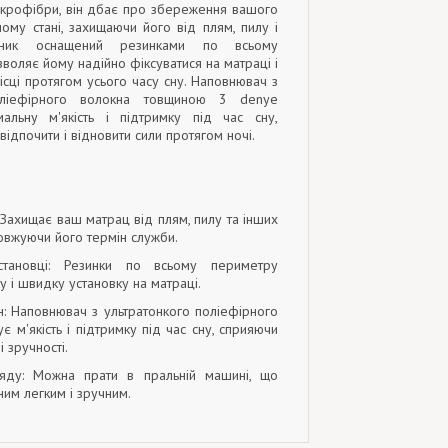
мікрофібри, він дбає про збереження вашого
ому стані, захищаючи його від плям, пилу і
цник оснащений резинками по всьому
воляє йому надійно фіксуватися на матраці і
ісці протягом усього часу сну. Наповнювач з
поліефірного волокна товщиною 3 denye
альну м'якість і підтримку під час сну,
ідпочити і відновити сили протягом ночі.
: Захищає ваш матрац від плям, пилу та інших
овжуючи його термін служби.
становці: Резинки по всьому периметру
у і швидку установку на матраці.
н: Наповнювач з ультратонкого поліефірного
є м'якість і підтримку під час сну, сприяючи
 зручності.
ляду: Можна прати в пральній машині, що
ним легким і зручним.