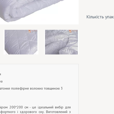
Кількість упа
м
ра
ратонке поліефірне волокно товщиною 3
іром 200*200 см - це ідеальний вибір для
фортного і здорового сну. Виготовлений з