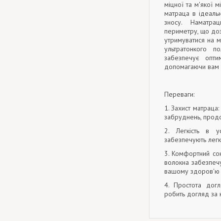
міцної та м'якої 
матраца в ідеальн
зносу. Наматра
периметру, що доз
утримуватися на м
ультратонкого 
забезпечує оптим
допомагаючи вам в
Переваги:
1. Захист матраца
забруднень, прод
2. Легкість в у
забезпечують легк
3. Комфортний со
волокна забезпечу
вашому здоров'ю і
4. Простота дог
робить догляд за 