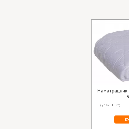
Наматрацник 
(упак. 1 шт)
К