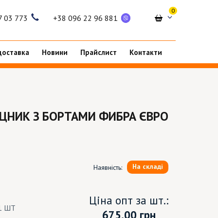
0
7 03 773
+38 096 22 96 881
доставка
Новини
Прайслист
Контакти
ЦНИК З БОРТАМИ ФИБРА ЄВРО
На складі
Наявність:
Ціна опт за шт.:
1 ШТ
675.00
грн