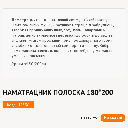
Наматрацник
— це практичний аксесуар, який виконує
кілька важливих функцій: захищає матрац від забруднень,
з
апобігає проникненню пилу, поту, плям і алергенів у
матрац
, л
егко знімається і переться, що робить догляд за
спальним місцем простішим
, тому
продовжує його термін
служби і додає додатковий комфорт під час сну. Вибір
наматрацника залежить від ваших потреб, типу матраца і
умов використання.
Ррозмір:180*200см
НАМАТРАЦНИК ПОЛОСКА 180*200
Код: 143336
На складі
Наявність: