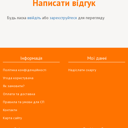
Написати відгук
Будь ласка
ввійдіть
або
зареєструйтеся
для перегляду
Інформація
Мої данні
Політика конфіденційності
Надіслати скаргу
Угода користувача
Як замовити?
Оплата та доставка
Правила та умови для СП
Контакти
Карта сайту