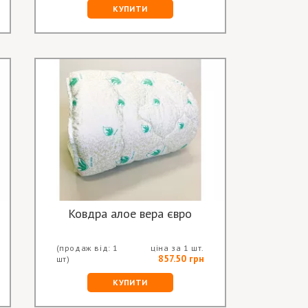
КУПИТИ
Ковдра алое вера євро
(продаж від: 1
ціна за 1 шт.
857.50 грн
шт)
КУПИТИ