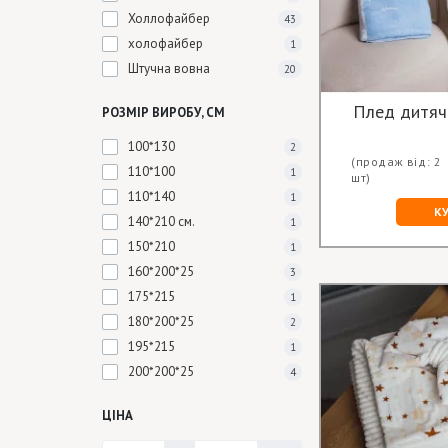
Холлофайбер
43
холофайбер
1
Штучна вовна
20
Плед дитяч
РОЗМІР ВИРОБУ, СМ
100*130
2
(продаж від: 2
110*100
1
шт)
110*140
1
К
140*210 см.
1
150*210
1
160*200*25
3
175*215
1
180*200*25
2
195*215
1
200*200*25
4
ЦІНА