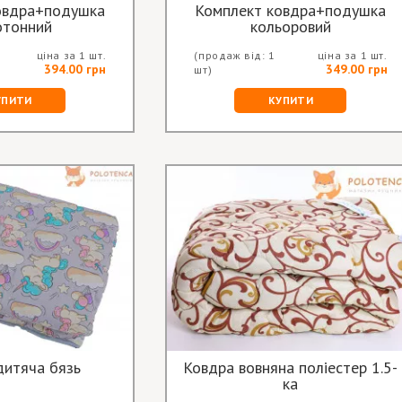
овдра+подушка
Комплект ковдра+подушка
отонний
кольоровий
ціна за 1 шт.
(продаж від: 1
ціна за 1 шт.
394.00 грн
349.00 грн
шт)
УПИТИ
КУПИТИ
дитяча бязь
Ковдра вовняна поліестер 1.5-
ка