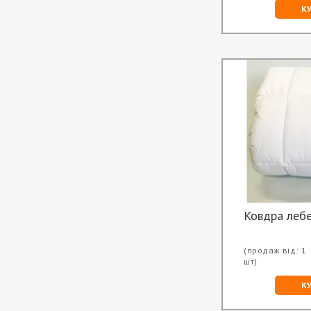
К
Ковдра лебе
(продаж від: 1
шт)
К