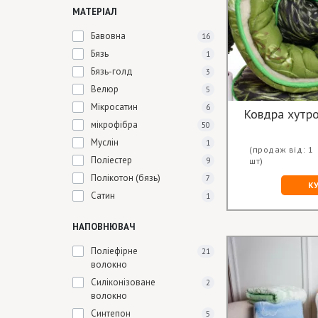
МАТЕРІАЛ
Бавовна
16
Бязь
1
Бязь-голд
3
Велюр
5
Мікросатин
6
Ковдра хутро
мікрофібра
50
Муслін
1
(продаж від: 1
Поліестер
9
шт)
Полікотон (бязь)
7
К
Сатин
1
НАПОВНЮВАЧ
Поліефірне
21
волокно
Силіконізоване
2
волокно
Синтепон
5