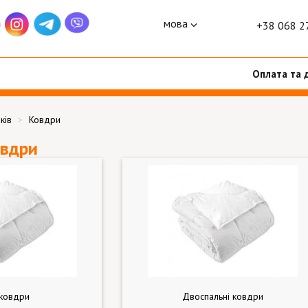
мова
+38 068 2
Оплата та 
ків
Ковдри
вдри
ковдри
Двоспальні ковдри