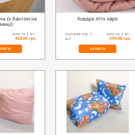
ча (з бантом на
Ковдра літо євро
зинці)
ціна за 1 шт.
(продаж від: 1
ціна за 1 шт.
450.00 грн
594.00 грн
шт)
УПИТИ
КУПИТИ