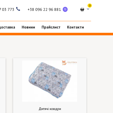
0
7 03 773
+38 096 22 96 881
доставка
Новини
Прайслист
Контакти
Дитячі ковдри