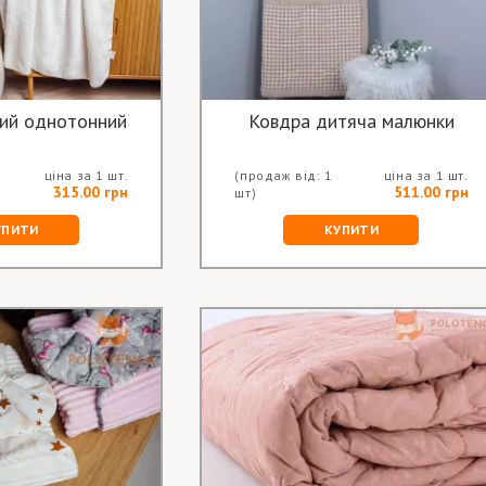
ий однотонний
Ковдра дитяча малюнки
ціна за 1 шт.
(продаж від: 1
ціна за 1 шт.
315.00 грн
511.00 грн
шт)
УПИТИ
КУПИТИ