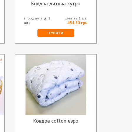
Ковдра дитяча хутро
(продаж від: 1
ціна за 1 шт.
454.50 грн
шт)
КУПИТИ
Ковдра cotton євро