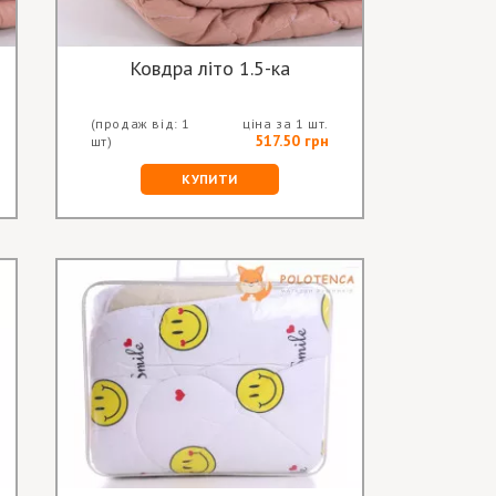
Ковдра літо 1.5-ка
(продаж від: 1
ціна за 1 шт.
517.50 грн
шт)
КУПИТИ