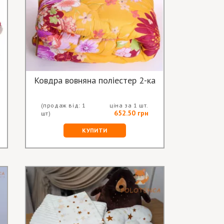
Ковдра вовняна поліестер 2-ка
(продаж від: 1
ціна за 1 шт.
652.50 грн
шт)
КУПИТИ