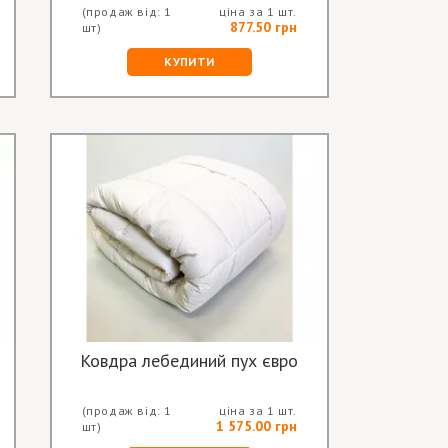
(продаж від: 1
ціна за 1 шт.
877.50 грн
шт)
КУПИТИ
Ковдра лебединий пух євро
(продаж від: 1
ціна за 1 шт.
1 575.00 грн
шт)