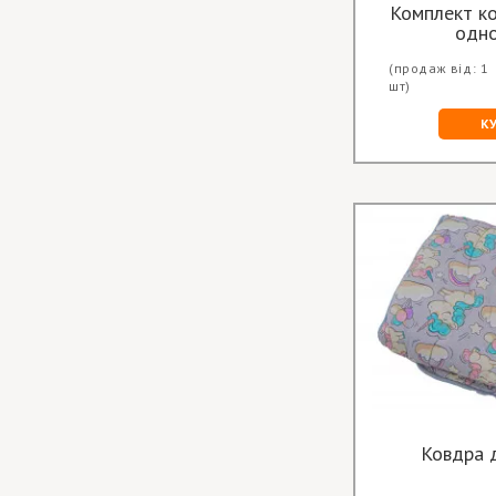
Комплект к
одн
(продаж від: 1
шт)
К
Ковдра 