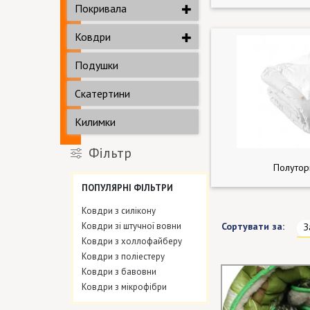
Покривала
Ковдри
Подушки
Скатертини
Килимки
Фільтр
Полутор
ПОПУЛЯРНІ ФІЛЬТРИ
Ковдри з силікону
Ковдри зі штучної вовни
Сортувати за:
З
Ковдри з холлофайберу
Ковдри з поліестеру
Ковдри з бавовни
Ковдри з мікрофібри