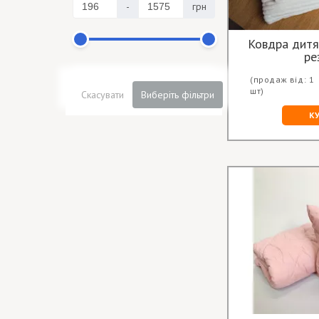
-
грн
Ковдра дитя
ре
(продаж від: 1
шт)
Скасувати
Виберіть фільтри
К