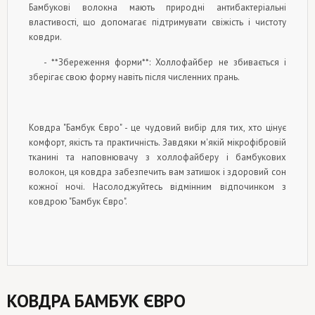
Бамбукові волокна мають природні антибактеріальні
властивості, що допомагає підтримувати свіжість і чистоту
ковдри.
- **Збереження форми**: Холлофайбер не збивається і
зберігає свою форму навіть після численних прань.
Ковдра "Бамбук Євро" - це чудовий вибір для тих, хто цінує
комфорт, якість та практичність. Завдяки м'якій мікрофібровій
тканині та наповнювачу з холлофайберу і бамбукових
волокон, ця ковдра забезпечить вам затишок і здоровий сон
кожної ночі. Насолоджуйтесь відмінним відпочинком з
ковдрою "Бамбук Євро".
КОВДРА БАМБУК ЄВРО