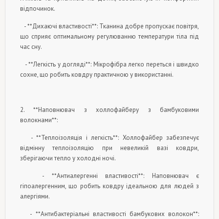
відпочинок.
- **Дихаючі властивості**: Тканина добре пропускає повітря,
що сприяє оптимальному регулюванню температури тіла під
час сну.
- **Легкість у догляді**: Мікрофібра легко переться і швидко
сохне, що робить ковдру практичною у використанні.
2. **Наповнювач з холлофайберу з бамбуковими
волокнами**:
- **Теплоізоляція і легкість**: Холлофайбер забезпечує
відмінну теплоізоляцію при невеликій вазі ковдри,
зберігаючи тепло у холодні ночі.
- **Антиалергенні властивості**: Наповнювач є
гіпоалергенним, що робить ковдру ідеальною для людей з
алергіями.
- **Антибактеріальні властивості бамбукових волокон**: