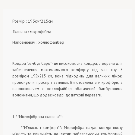
Розмір : 195см*215см
Тканина : мікрофібра
Наповнювач : холлофайбер
Ковдра "Бамбук Євро" - це високоякісна ковдра, створена для
забезпечення максимального комфорту під час сну. З
розміром 195x215 см, вона підходить для великих ліжок,
пропонуючи простір і затишок. Виготовлена з мікрофібри, а
наповнювачем є холлофайбер, збагачений бамбуковими
волокнами, що додає ковдрі додаткові переваги.
1. **Мікрофіброва тканина**:
- **М'якість і комфорт**: Мікрофібра надає ковдрі ніжну
м'якість та приємність на дотик, забезпечуючи комфортний