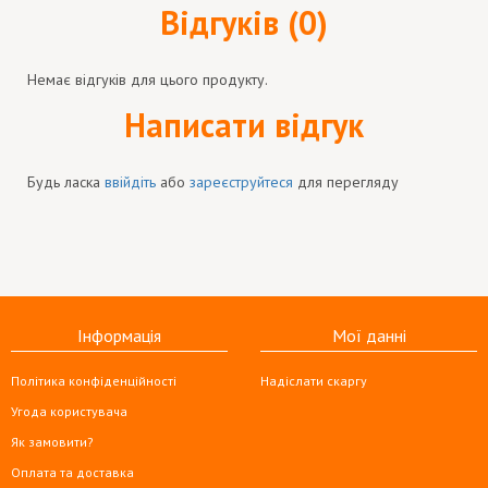
Відгуків (0)
Немає відгуків для цього продукту.
Написати відгук
Будь ласка
ввійдіть
або
зареєструйтеся
для перегляду
Інформація
Мої данні
Політика конфіденційності
Надіслати скаргу
Угода користувача
Як замовити?
Оплата та доставка