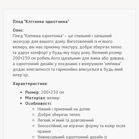
Плед "Клітинка однотонна"
Опис:
Плед "Клітинка однотонна" – це стильний і затишний
аксесуар для вашого дому. Виготовлений із м'якого
велюру, він має приємну текстуру, добре зберігає тепло
та дарує комфорт у будь-яку пору року. Великий розмір
200×230 см робить його ідеальним для ліжка або дивана,
а однотонний дизайн у поєднанні з візерунком "клітинка"
додає елегантності та гармонійно вписується в будь-який
інтер'єр.
Характеристики:
Розмір:
200×230 см
Матеріал:
велюр
Особливості:
Ніжний і приємний на дотик
Добре зберігає тепло
Легкий, м'який та довговічний
Зносостійкий, не втрачає форму та колір після
прання
Універсальний однотонний дизайн із