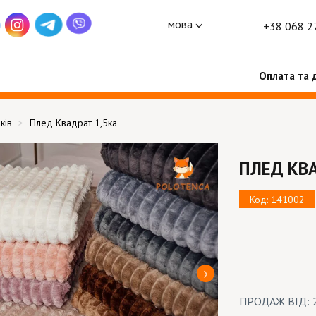
мова
+38 068 2
Оплата та 
ків
Плед Квадрат 1,5ка
ПЛЕД КВА
Код: 141002
ПРОДАЖ ВІД: 