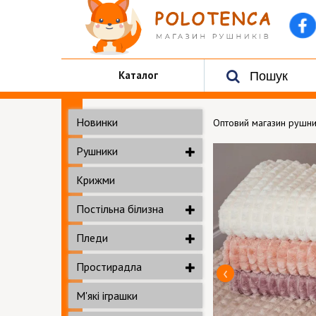
Каталог
Новинки
Оптовий магазин рушни
Рушники
Крижми
Постільна білизна
Пледи
Простирадла
М'які іграшки