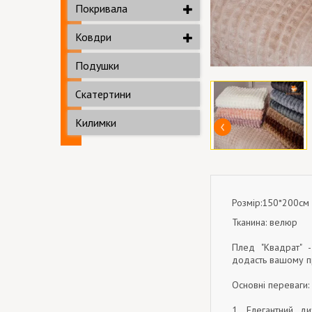
Покривала
Ковдри
Подушки
Скатертини
Килимки
Розмір:150*200см
Тканина: велюр
Плед "Квадрат" -
додасть вашому п
Основні переваги:
1. Елегантний д