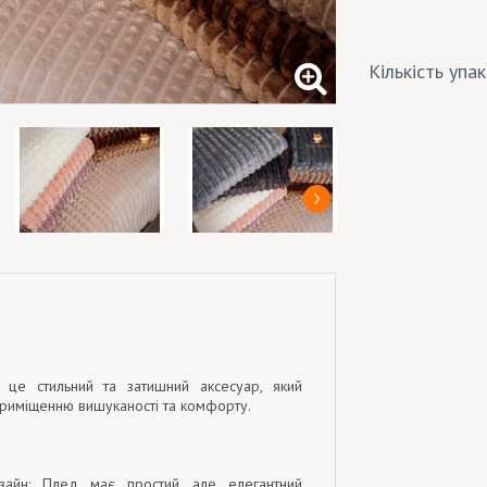
Кількість упа
 це стильний та затишний аксесуар, який
риміщенню вишуканості та комфорту.
изайн: Плед має простий, але елегантний