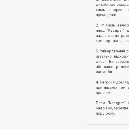
дизайн, що склада
стиль створює 
приміщенні.
2. М'якість велю
плед "Квадрат" 
надає пледу розк
комфорт під час в
3. Універсальний 
ідеально підходи
дивані. Він забез
або вашої родини
час доби.
4. Легкий у догля
при низьких темп
простим.
Плед "Квадрат" 
інтер'єру, забезп
пору року.