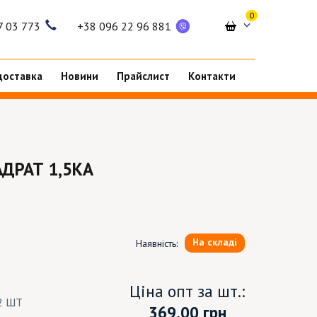
0
7 03 773
+38 096 22 96 881
доставка
Новини
Прайслист
Контакти
ДРАТ 1,5КА
На складі
Наявність:
Ціна опт за шт.:
2 ШТ
369.00
грн