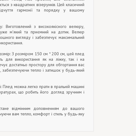
ється з квадратних візерунків. Цей класичний
відчуття гармонії та порядку у вашому
ру: Виготовлений з високоякісного велюру,
дуже м'який та приємний на дотик. Велюр
ошного вигляду і забезпечує максимальний
икористання.
розмір: З розміром 150 см * 200 см, цей плед
ть для використання як на ліжку, так і на
печує достатньо простору для обгортання вас
, забезпечуючи тепло і затишок у будь-який
ді: Плед можна легко прати в пральній машині
ературах, що робить його догляд зручним і
стане відмінним доповненням до вашого
ечуючи вам тепло, комфорт і стиль у будь-яку