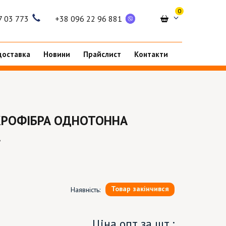
0
7 03 773
+38 096 22 96 881
доставка
Новини
Прайслист
Контакти
КРОФІБРА ОДНОТОННА
А
Товар закінчився
Наявність:
Ціна опт за шт.: