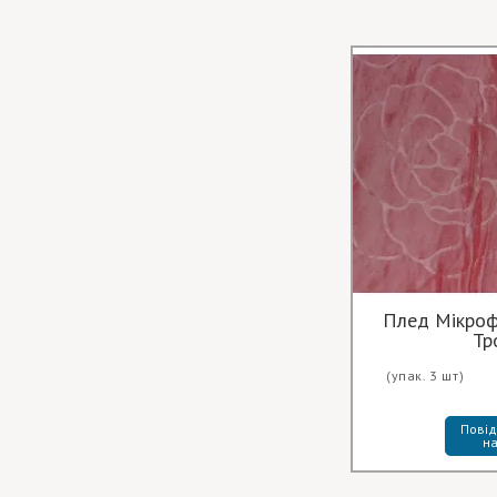
Плед Мікрофібра Од
Тр
(упак. 3 шт)
Повід
на