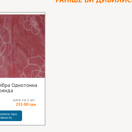
нотонна
оянда
ціна за 1 шт.
253.00 грн
омити про 
явність