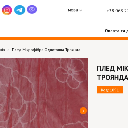
мова
+38 068 2
Оплата та 
ків
Плед Мікрофібра Однотонна Троянда
ПЛЕД МІ
ТРОЯНД
Код: 1091