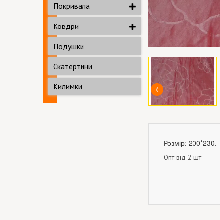
Покривала
Ковдри
Подушки
Скатертини
Килимки
Розмір: 200*230.
Опт від 2 шт