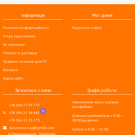
Інформація
Мої данні
Політика конфіденційності
Надіслати скаргу
Угода користувача
Як замовити?
Оплата та доставка
Правила та умови для СП
Контакти
Карта сайту
Зв'язатися з нами
Графік роботи
Замовлення через корзину
+38 068 27 03 773
цілодобово
+38 096 22 96 881
Дзвінки приймаються з 9:00 —
+38 066 15 33 773
18:00 щоденно
polotenca.org@gmail.com
Субота з 9:00 — 15:00
м.Хмельницький,
Львівське