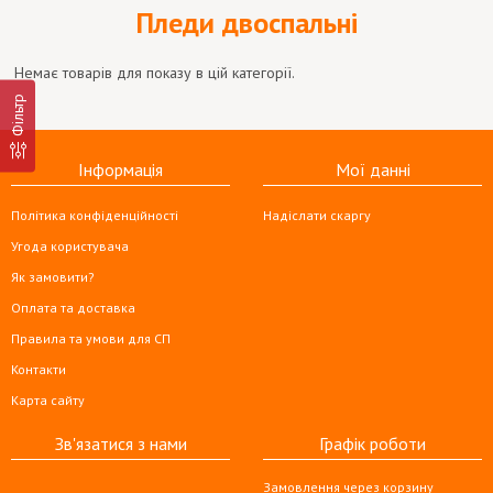
Пледи двоспальні
Немає товарів для показу в цій категорії.
Фільтр
Інформація
Мої данні
Політика конфіденційності
Надіслати скаргу
Угода користувача
Як замовити?
Оплата та доставка
Правила та умови для СП
Контакти
Карта сайту
Зв'язатися з нами
Графік роботи
Замовлення через корзину