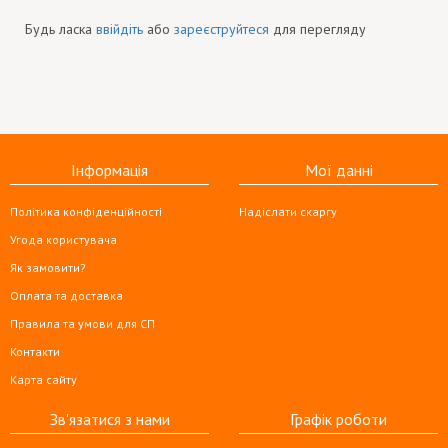
Будь ласка
ввійдіть
або
зареєструйтеся
для перегляду
Інформація
Мої данні
Політика конфіденційності
Надіслати скаргу
Угода користувача
Як замовити?
Оплата та доставка
Правила та умови для СП
Контакти
Карта сайту
Зв'язатися з нами
Графік роботи