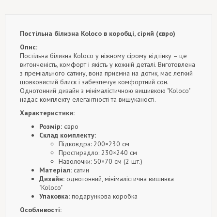
Постільна білизна Koloco в коробці, сірий (євро)
Опис:
Постільна білизна Koloco у ніжному сірому відтінку – це
витонченість, комфорт і якість у кожній деталі. Виготовлена
з преміального сатину, вона приємна на дотик, має легкий
шовковистий блиск і забезпечує комфортний сон.
Однотонний дизайн з мінімалістичною вишивкою "Koloco"
надає комплекту елегантності та вишуканості.
Характеристики:
Розмір:
євро
Склад комплекту:
Підковдра: 200×230 см
Простирадло: 230×240 см
Наволочки: 50×70 см (2 шт.)
Матеріал:
сатин
Дизайн:
однотонний, мінімалістична вишивка
"Koloco"
Упаковка:
подарункова коробка
Особливості: