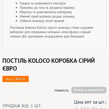
Гладка та шовковиста текстура
Приємна до тіла та дихаюча тканина
Міцність та довговічність матеріалу
Ніжний сірий відтінок додає затишку
Стійкість кольору після прання
Постільна білизна Koloco сірого кольору стане чудовим
вибором для створення затишної атмосфери у вашій
спальні або ідеальним подарунком для близьких!
ПОСТІЛЬ KOLOCO КОРОБКА СІРИЙ
ЄВРО
Код: 143076
Немає в наявності
Наявність:
Ціна опт за шт.:
ПРОДАЖ ВІД: 1 ШТ