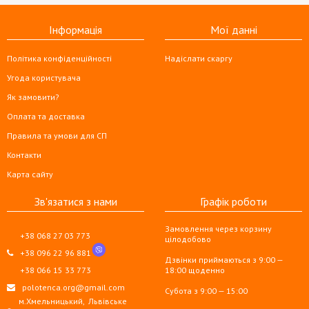
Інформація
Мої данні
Політика конфіденційності
Надіслати скаргу
Угода користувача
Як замовити?
Оплата та доставка
Правила та умови для СП
Контакти
Карта сайту
Зв'язатися з нами
Графік роботи
Замовлення через корзину
+38 068 27 03 773
цілодобово
+38 096 22 96 881
Дзвінки приймаються з 9:00 —
+38 066 15 33 773
18:00 щоденно
polotenca.org@gmail.com
Субота з 9:00 — 15:00
м.Хмельницький,
Львівське