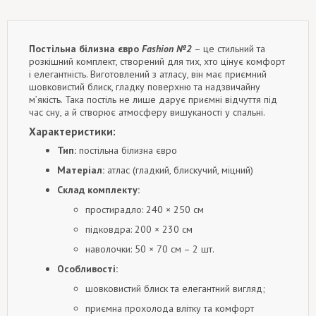
Постільна білизна євро
Fashion №2
– це стильний та
розкішний комплект, створений для тих, хто цінує комфорт
і елегантність. Виготовлений з атласу, він має приємний
шовковистий блиск, гладку поверхню та надзвичайну
м’якість. Така постіль не лише дарує приємні відчуття під
час сну, а й створює атмосферу вишуканості у спальні.
Характеристики:
Тип:
постільна білизна євро
Матеріал:
атлас (гладкий, блискучий, міцний)
Склад комплекту:
простирадло: 240 × 250 см
підковдра: 200 × 230 см
наволочки: 50 × 70 см – 2 шт.
Особливості:
шовковистий блиск та елегантний вигляд;
приємна прохолода влітку та комфорт