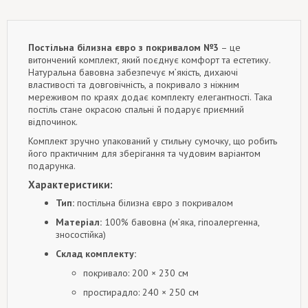
Постільна білизна євро з покривалом №3
– це
витончений комплект, який поєднує комфорт та естетику.
Натуральна бавовна забезпечує м’якість, дихаючі
властивості та довговічність, а покривало з ніжним
мереживом по краях додає комплекту елегантності. Така
постіль стане окрасою спальні й подарує приємний
відпочинок.
Комплект зручно упакований у стильну сумочку, що робить
його практичним для зберігання та чудовим варіантом
подарунка.
Характеристики:
Тип:
постільна білизна євро з покривалом
Матеріал:
100% бавовна (м’яка, гіпоалергенна,
зносостійка)
Склад комплекту:
покривало: 200 × 230 см
простирадло: 240 × 250 см