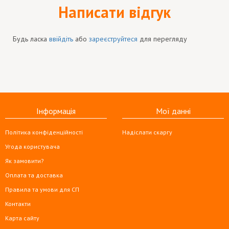
Написати відгук
Будь ласка
ввійдіть
або
зареєструйтеся
для перегляду
Інформація
Мої данні
Політика конфіденційності
Надіслати скаргу
Угода користувача
Як замовити?
Оплата та доставка
Правила та умови для СП
Контакти
Карта сайту