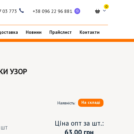
0
7 03 773
+38 096 22 96 881
доставка
Новини
Прайслист
Контакти
КИ УЗОР
На складі
Наявність:
Ціна опт за шт.:
3 ШТ
63.00
грн