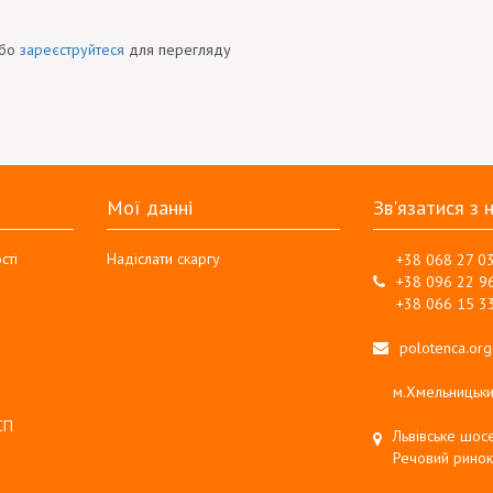
бо
зареєструйтеся
для перегляду
Мої данні
Зв'язатися з 
сті
Надіслати скаргу
+38 068 27 0
+38 096 22 9
+38 066 15 3
polotenca.or
м.Хмельницьки
СП
Львівське шосе
Речовий ринок