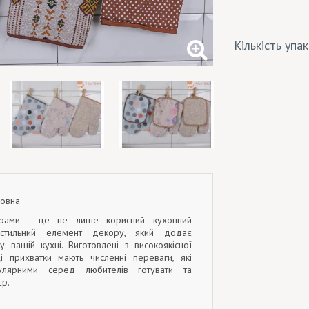
Кількість упа
вовна
орами - це не лише корисний кухонний
стильний елемент декору, який додає
 вашій кухні. Виготовлені з високоякісної
 прихватки мають численні переваги, які
улярними серед любителів готувати та
єр.