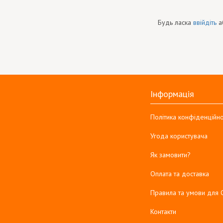
Будь ласка
ввійдіть
а
Інформація
Політика конфіденційно
Угода користувача
Як замовити?
Оплата та доставка
Правила та умови для 
Контакти