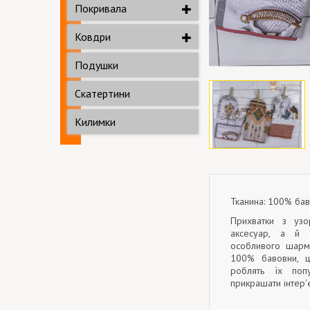
Покривала
Ковдри
Подушки
Скатертини
Килимки
Тканина: 100% ба
Прихватки з уз
аксесуар, а й 
особливого шарму
100% бавовни, ці
роблять їх поп
прикрашати інтер'