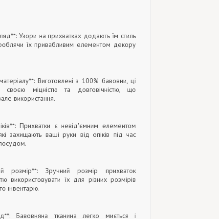
гляд**: Узори на прихватках додають їм стиль
ь, роблячи їх привабливим елементом декору
 матеріалу**: Виготовлені з 100% бавовни, ці
і своєю міцністю та довговічністю, що
вале використання.
піків**: Прихватки є невід'ємним елементом
які захищають ваші руки від опіків під час
посудом.
ний розмір**: Зручний розмір прихваток
стю використовувати їх для різних розмірів
го інвентарю.
яд**: Бавовняна тканина легко миється і