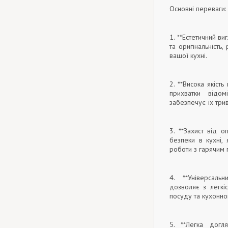
Основні переваги:
1. **Естетичний ви
та оригінальніст
вашої кухні.
2. **Висока якість
прихватки відом
забезпечує їх три
3. **Захист від о
безпеки в кухні, 
роботи з гарячим 
4. **Універсаль
дозволяє з легкі
посуду та кухонно
5. **Легка догл