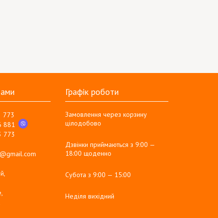
нами
Графік роботи
Замовлення через корзину
3 773
цілодобово
6 881
3 773
Дзвінки приймаються з 9:00 —
18:00 щоденно
g@gmail.com
й,
Субота з 9:00 — 15:00
,
Неділя вихідний